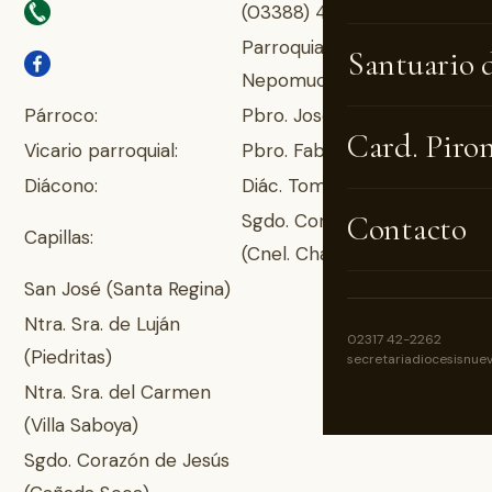
(03388) 49-3072
Parroquia San Juan
Santuario 
Nepomuceno
Párroco:
Pbro. José Luis Rossi
Card. Piro
Vicario parroquial:
Pbro. Fabián D. Cortés
Diácono:
Diác. Tomás E. Penacino
Sgdo. Corazón de Jesús
Contacto
Capillas:
(Cnel. Charlone)
San José (Santa Regina)
Ntra. Sra. de Luján
02317 42-2262
(Piedritas)
secretariadiocesisnue
Ntra. Sra. del Carmen
(Villa Saboya)
Sgdo. Corazón de Jesús