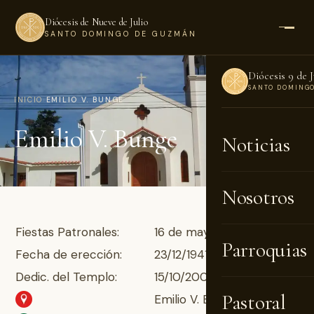
Diócesis de Nueve de Julio
SANTO DOMINGO DE GUZMÁN
Diócesis 9 de J
SANTO DOMING
INICIO
›
EMILIO V. BUNGE
Emilio V. Bunge
Noticias
Nosotros
Fiestas Patronales:
16 de mayo
Parroquias
Fecha de erección:
23/12/1941
Dedic. del Templo:
15/10/2005
Pastoral
Emilio V. Bunge n° 647