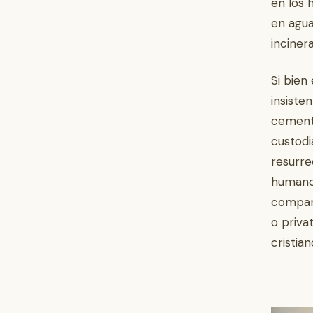
en los 
en agua
incine
Si bien
insiste
cemente
custodi
resurre
humano 
compart
o priva
cristian