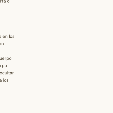
rra o
s en los
on
cuerpo
erpo
ocultar
a los