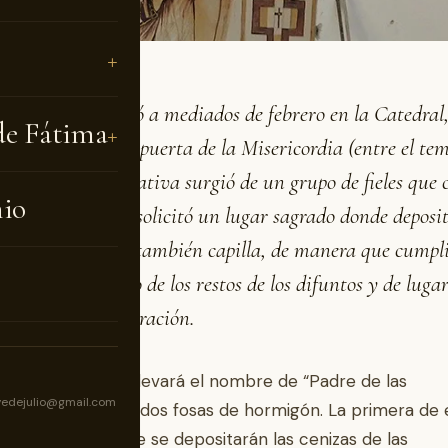
trucción comenzó a mediados de febrero en la Catedral
de Fátima
stuvo ubicada la puerta de la Misericordia (entre el tem
alidad). La iniciativa surgió de un grupo de fieles que
nio
es queridos y que solicitó un lugar sagrado donde deposit
ro cinerario será también capilla, de manera que cumpli
unción de depósito de los restos de los difuntos y de luga
nte de visita y oración.
lla-cinerario, que llevará el nombre de “Padre de las
vedejulio@gmail.com
ordias”, consta de dos fosas de hormigón. La primera de e
a común en donde se depositarán las cenizas de las