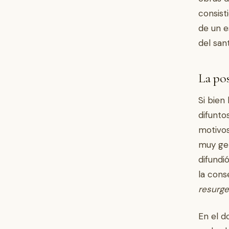
consist
de un e
del san
La pos
Si bien
difunto
motivos
muy gen
difundi
la cons
resurg
En el d