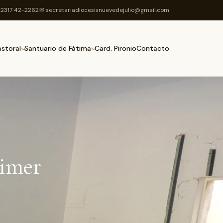
2317 42-2262
✉ secretariadiocesisnuevedejulio@gmail.com
Card. Pironio
Contacto
astoral
Santuario de Fátima
rimer