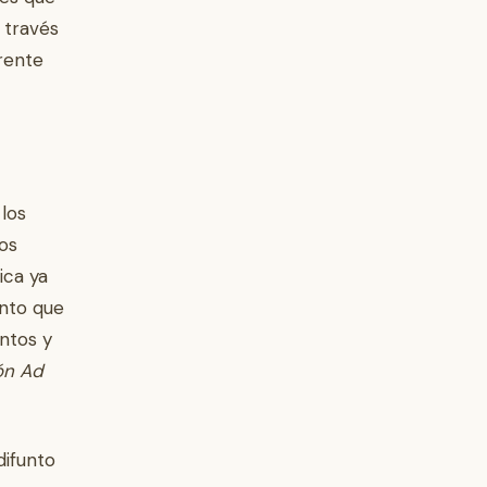
 través
frente
 los
os
ica ya
ento que
untos y
ón Ad
difunto