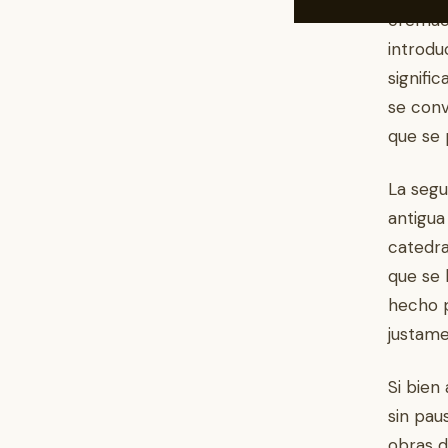
cremaci
introdu
signifi
se conv
que se 
La segu
antigua
catedra
que se 
hecho p
justame
Si bien
sin pau
obras d