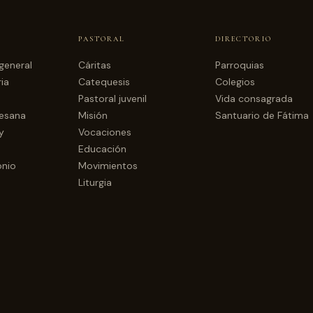
PASTORAL
DIRECTORIO
general
Cáritas
Parroquias
ia
Catequesis
Colegios
Pastoral juvenil
Vida consagrada
cesana
Misión
Santuario de Fátima
y
Vocaciones
Educación
onio
Movimientos
Liturgia