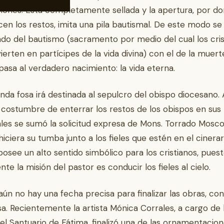
ones. Está completamente sellada y la apertura, por d
cen los restos, imita una pila bautismal. De este modo se
cado del bautismo (sacramento por medio del cual los cri
ierten en partícipes de la vida divina) con el de la muert
pasa al verdadero nacimiento: la vida eterna.
nda fosa irá destinada al sepulcro del obispo diocesano. 
 costumbre de enterrar los restos de los obispos en sus
les se sumó la solicitud expresa de Mons. Torrado Mosco
hiciera su tumba junto a los fieles que estén en el cinerar
osee un alto sentido simbólico para los cristianos, pues
nte la misión del pastor es conducir los fieles al cielo.
 aún no hay una fecha precisa para finalizar las obras, co
sa. Recientemente la artista Mónica Corrales, a cargo de 
el Santuario de Fátima, finalizó una de las ornamentacio