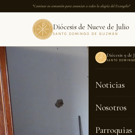
"Caminar en comunión para anunciar a todos la alegría del Evangelio"
Diócesis de Nueve de Julio
SANTO DOMINGO DE GUZMÁN
Diócesis 9 de J
SANTO DOMING
INICIO
›
NOTICI
Noticias
NOTICIAS · 0
Avanz
Nosotros
ciner
Parroquias