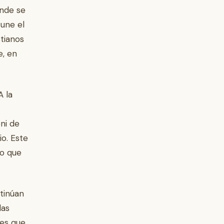
onde se
 une el
stianos
e, en
A la
ni de
io. Este
to que
ntinúan
las
nes que