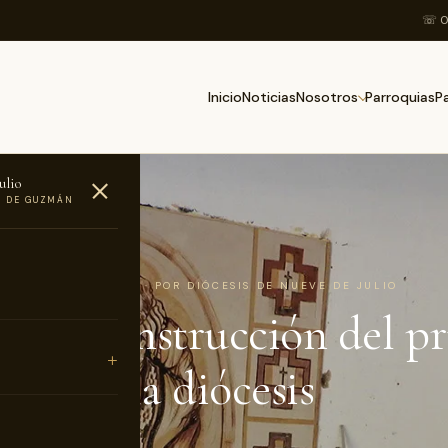
☏ 0
Inicio
Noticias
Parroquias
Nosotros
P
ulio
O DE GUZMÁN
AS
8 DE MARZO DE 2018 · POR DIÓCESIS DE NUEVE DE JULIO
a la construcción del p
ario de la diócesis