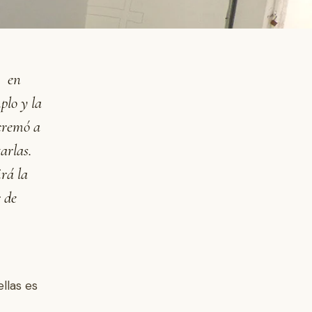
, en
plo y la
 cremó a
arlas.
rá la
r de
llas es