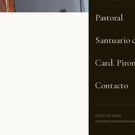
Pastoral
Su cons
Santuario 
donde e
municip
Card. Piro
sus ser
El futu
Contacto
doble f
permane
La capi
02317 42-2262
secretariadiocesisnue
Miseric
una fos