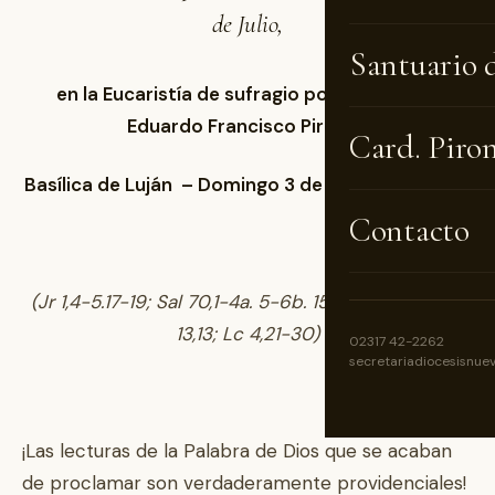
de Julio,
Santuario 
en la Eucaristía de sufragio por el cardenal
Eduardo Francisco Pironio,
Card. Piro
Basílica de Luján – Domingo 3 de febrero de 2019
Contacto
(Jr 1,4-5.17-19; Sal 70,1-4a. 5-6b. 15a-17; I Cor 12,31-
13,13; Lc 4,21-30)
02317 42-2262
secretariadiocesisnue
¡Las lecturas de la Palabra de Dios que se acaban
de proclamar son verdaderamente providenciales!