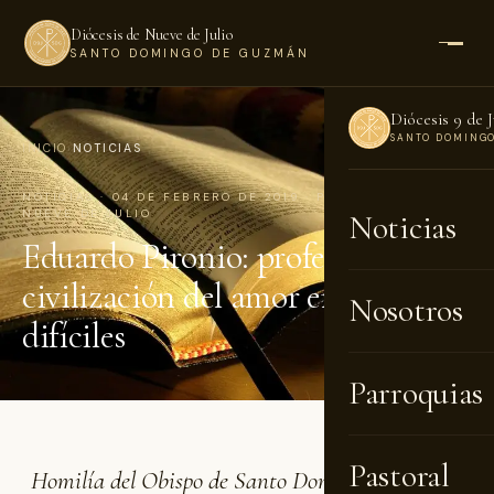
Diócesis de Nueve de Julio
SANTO DOMINGO DE GUZMÁN
Diócesis 9 de J
SANTO DOMING
INICIO
›
NOTICIAS
NOTICIAS · 04 DE FEBRERO DE 2019 · POR DIÓCESIS DE
NUEVE DE JULIO
Noticias
Eduardo Pironio: profeta de la
civilización del amor en tiempos
Nosotros
difíciles
Parroquias
Pastoral
Homilía del Obispo de Santo Domingo en Nueve