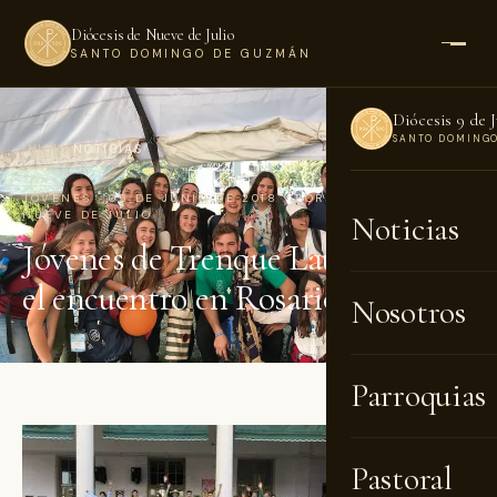
Diócesis de Nueve de Julio
SANTO DOMINGO DE GUZMÁN
Diócesis 9 de J
SANTO DOMING
INICIO
›
NOTICIAS
JÓVENES · 05 DE JUNIO DE 2018 · POR DIÓCESIS DE
NUEVE DE JULIO
Noticias
Jóvenes de Trenque Lauquen tras
el encuentro en Rosario
Nosotros
Parroquias
Pastoral