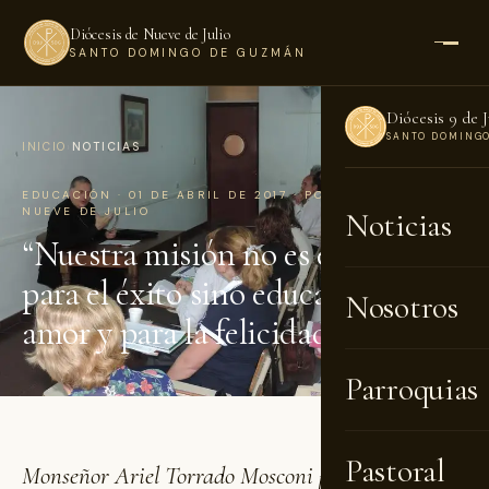
Diócesis de Nueve de Julio
SANTO DOMINGO DE GUZMÁN
Diócesis 9 de J
SANTO DOMING
INICIO
›
NOTICIAS
EDUCACIÓN · 01 DE ABRIL DE 2017 · POR DIÓCESIS DE
NUEVE DE JULIO
Noticias
“Nuestra misión no es educar
para el éxito sino educar para el
Nosotros
amor y para la felicidad”
Parroquias
Pastoral
Monseñor Ariel Torrado Mosconi presidió el