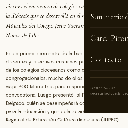
viernes el encuentro de colegios católicos de toda
Santuario 
la diócesis que se desarrolló en el salón de Usos
Múltiples del Colegio Jesús Sacramentado de
Nueve de Julio.
Card. Piro
En un primer momento dio la bienvenida a los
Contacto
docentes y directivos cristianos procedentes tanto
de los colegios diocesanos como de los
congregacionales, mucho de ellos que tuvieron que
viajar 300 kilómetros para responder a la
02317 42-2262
secretariadiocesisnue
convocatoria. Luego presentó al Padre Diego
Delgado, quién se desempeñará como delegado
para la educación y que colaborará con la Junta
Regional de Educación Católica diocesana (JUREC).