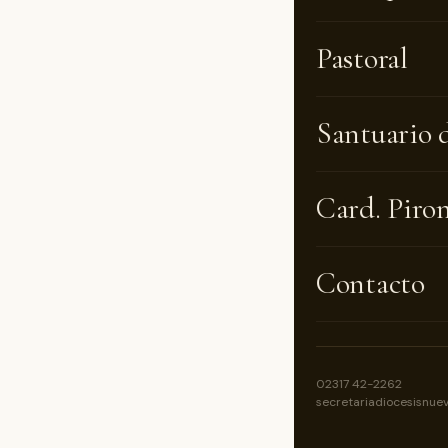
Pastoral
Santuario 
Card. Piro
Contacto
02317 42-2262
secretariadiocesisnue