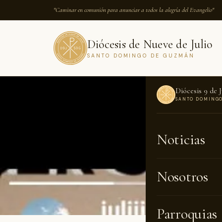
"Caminar en comunión para anunciar a todos la alegría del Evangelio"
Diócesis de Nueve de Julio
SANTO DOMINGO DE GUZMÁN
Diócesis 9 de J
SANTO DOMING
INICIO
›
NOTICI
Noticias
NOTICIAS · 1
Santo
Nosotros
Parroquias