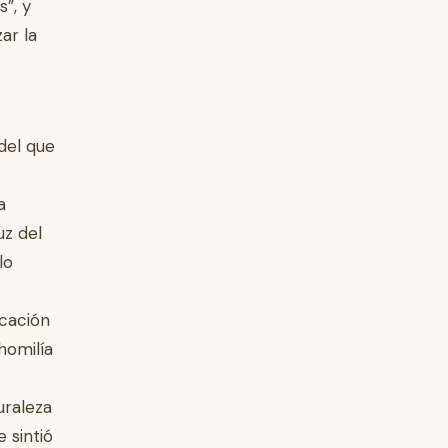
s”, y
ar la
del que
a
uz del
lo
icación
homilía
uraleza
 sintió