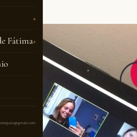
de Fátima
nio
vedejulio@gmail.com