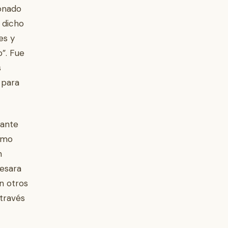
ionado
 dicho
es y
o”. Fue
s
 para
iante
asmo
n
resara
n otros
 través