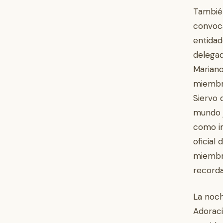
También
convoca
entidad
delegad
Mariano
miembro
Siervo 
mundo j
como im
oficial
miembro
recorda
La noch
Adoraci