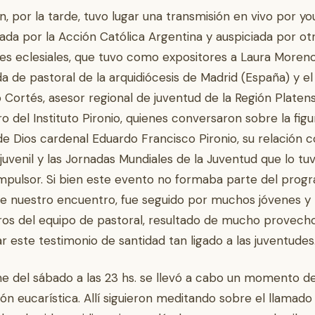
, por la tarde, tuvo lugar una transmisión en vivo por y
da por la Acción Católica Argentina y auspiciada por ot
es eclesiales, que tuvo como expositores a Laura Moreno
a de pastoral de la arquidiócesis de Madrid (España) y e
 Cortés, asesor regional de juventud de la Región Platen
 del Instituto Pironio, quienes conversaron sobre la figu
de Dios cardenal Eduardo Francisco Pironio, su relación c
uvenil y las Jornadas Mundiales de la Juventud que lo tu
pulsor. Si bien este evento no formaba parte del prog
 de nuestro encuentro, fue seguido por muchos jóvenes y
s del equipo de pastoral, resultado de mucho provech
r este testimonio de santidad tan ligado a las juventudes
e del sábado a las 23 hs. se llevó a cabo un momento d
ón eucarística. Allí siguieron meditando sobre el llamado 