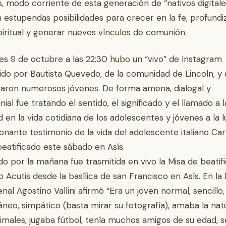
es, modo corriente de esta generación de “nativos digitale
 estupendas posibilidades para crecer en la fe, profundiz
piritual y generar nuevos vínculos de comunión.
nes 9 de octubre a las 22:30 hubo un “vivo” de Instagram
do por Bautista Quevedo, de la comunidad de Lincoln, y 
paron numerosos jóvenes. De forma amena, dialogal y
ial fue tratando el sentido, el significado y el llamado a l
d en la vida cotidiana de los adolescentes y jóvenes a la l
onante testimonio de la vida del adolescente italiano Car
beatificado este sábado en Asís.
do por la mañana fue trasmitida en vivo la Misa de beatif
o Acutis desde la basílica de san Francisco en Asís. En la 
enal Agostino Vallini afirmó “Era un joven normal, sencillo,
neo, simpático (basta mirar su fotografía), amaba la nat
nimales, jugaba fútbol, tenía muchos amigos de su edad, se