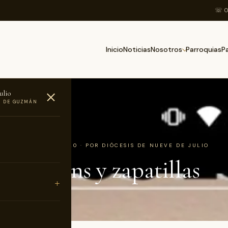
☏ 0
Inicio
Noticias
Parroquias
Nosotros
P
ulio
O DE GUZMÁN
AS
2 DE OCTUBRE DE 2020 · POR DIÓCESIS DE NUEVE DE JULIO
s de jeans y zapatillas