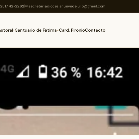
2317 42-2262
✉ secretariadiocesisnuevedejulio@gmail.com
Card. Pironio
Contacto
astoral
Santuario de Fátima