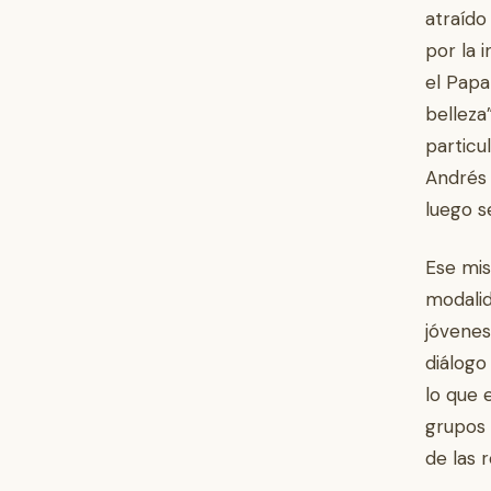
atraído
por la 
el Papa
belleza
partic
Andrés 
luego s
Ese mis
modalid
jóvenes
diálogo
lo que 
grupos 
de las 