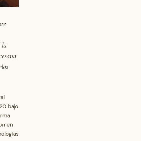
ste
 la
ocesana
rlos
al
020 bajo
forma
ron en
nologías