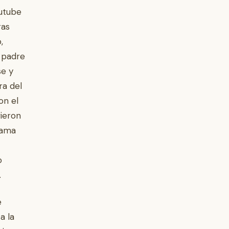
outube
ras
,
l padre
se y
ra del
on el
vieron
rama
o
.
e
a la