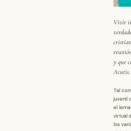
Vivir i
verdade
cristia
reunión
y que c
Acutis.
Tal com
juvenil
el lema
virtual
los var