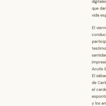
digital
que dan
vida es
El vier
conduci
partici
testimon
santida
impresi
Acutis 
El sába
de Carl
el card
espontá
y los a