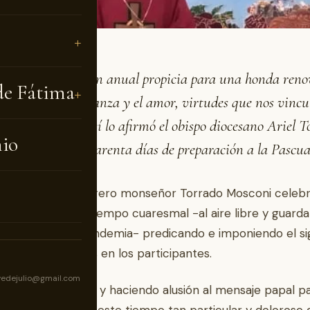
esma es la ocasión anual propicia para una honda ren
de Fátima
r de la fe, la esperanza y el amor, virtudes que nos vinc
entre nosotros. Así lo afirmó el obispo diocesano Ariel 
nio
 al iniciar los cuarenta días de preparación a la Pascua
ércoles 17 de febrero monseñor Torrado Mosconi celebr
isa del inicio del tiempo cuaresmal -al aire libre y guard
 sanitarias de pandemia- predicando e imponiendo el s
cial de las cenizas en los participantes.
vedejulio@gmail.com
ndo las lecturas y haciendo alusión al mensaje papal p