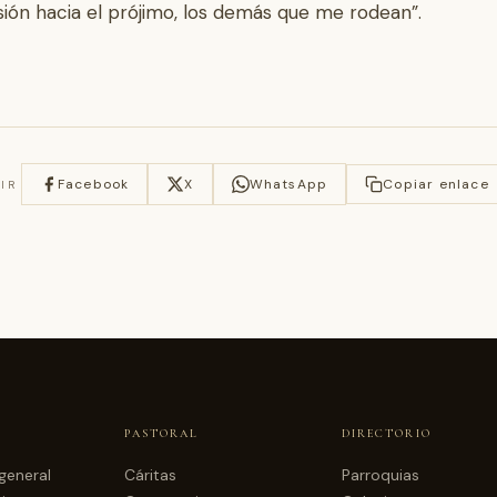
ón hacia el prójimo, los demás que me rodean”.
Facebook
X
WhatsApp
Copiar enlace
IR
PASTORAL
DIRECTORIO
general
Cáritas
Parroquias