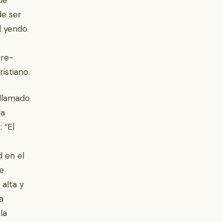
de
de ser
al yendo
 re-
istiano.
 llamado
la
 “El
 en el
e
 alta y
a
la