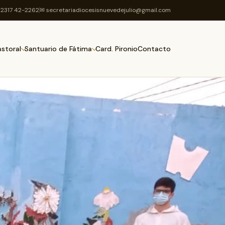
2317 42-2262
✉ secretariadiocesisnuevedejulio@gmail.com
Card. Pironio
Contacto
astoral
Santuario de Fátima