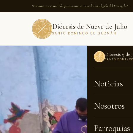
"Caminar en comunión para anunciar a todos la alegría del Evangelio"
Diócesis de Nueve de Julio
SANTO DOMINGO DE GUZMÁN
Diócesis 9 de J
SANTO DOMING
INICIO
›
NOTICI
Noticias
NOTICIAS · 1
Tiem
Nosotros
profu
Parroquias