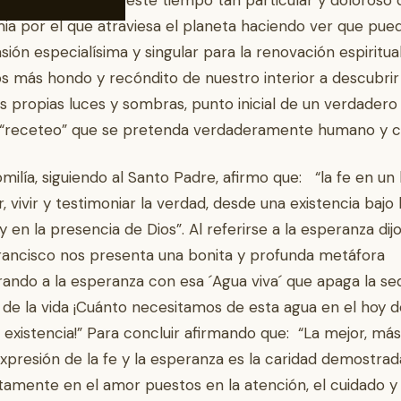
, reflexionó sobre este tiempo tan particular y doloroso 
a por el que atraviesa el planeta haciendo ver que pue
sión especialísima y singular para la renovación espiritu
os más hondo y recóndito de nuestro interior a descubrir
s propias luces y sombras, punto inicial de un verdadero
o “receteo” que se pretenda verdaderamente humano y cr
omilía, siguiendo al Santo Padre, afirmo que: “la fe en un
r, vivir y testimoniar la verdad, desde una existencia bajo 
 en la presencia de Dios”. Al referirse a la esperanza dijo:
ancisco nos presenta una bonita y profunda metáfora
ndo a la esperanza con esa ´Agua viva´ que apaga la sed
de la vida ¡Cuánto necesitamos de esta agua en el hoy d
 existencia!” Para concluir afirmando que: “La mejor, más
xpresión de la fe y la esperanza es la caridad demostrad
amente en el amor puestos en la atención, el cuidado y 