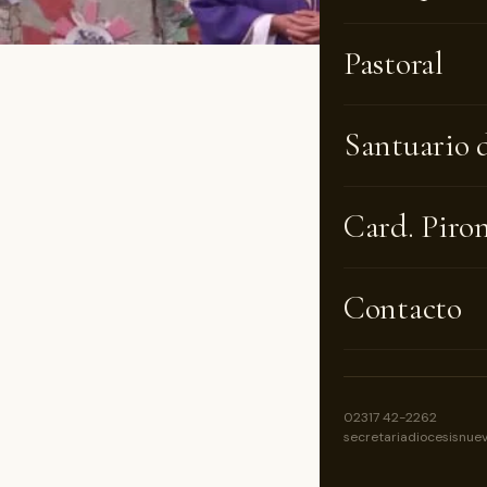
Pastoral
La cuar
Santuario 
interio
Dios y 
Card. Piro
Mosconi
Contacto
Este mi
santa M
medidas
peniten
02317 42-2262
secretariadiocesisnue
Comenta