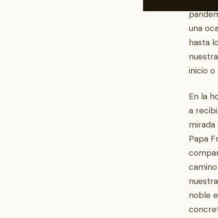
ocasión
pandemi
una oca
hasta l
nuestra
inicio 
En la h
a recibi
mirada y
Papa Fr
compara
camino 
nuestra
noble e
concret