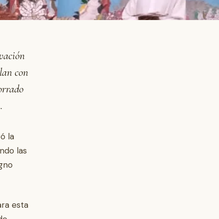
ovación
ulan con
Torrado
.
ó la
ando las
igno
ara esta