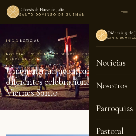
Diócesis de Nueve de Julio
SANTO DOMINGO DE GUZMÁN
Diócesis 9 de J
SANTO DOMING
INICIO
›
NOTICIAS
NOTICIAS · 31 DE MARZO DE 2018 · POR DIÓCESIS DE
NUEVE DE JULIO
Noticias
Una multitud acompañó las
diferentes celebraciones del
Nosotros
Viernes Santo
Parroquias
Pastoral