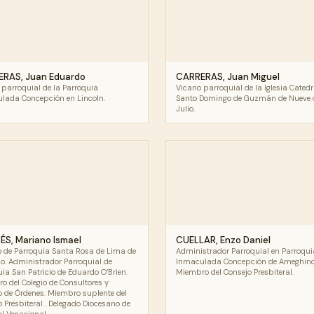
RAS, Juan Eduardo
CARRERAS, Juan Miguel
 parroquial de la Parroquia
Vicario parroquial de la Iglesia Catedr
lada Concepción en Lincoln.
Santo Domingo de Guzmán de Nueve 
Julio.
S, Mariano Ismael
CUELLAR, Enzo Daniel
o de Parroquia Santa Rosa de Lima de
Administrador Parroquial en Parroqui
o. Administrador Parroquial de
Inmaculada Concepción de Ameghino
ia San Patricio de Eduardo O’Brien.
Miembro del Consejo Presbiteral.
o del Colegio de Consultores y
o de Órdenes. Miembro suplente del
 Presbiteral . Delegado Diocesano de