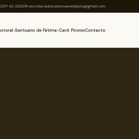
2317 42-2262
✉ secretariadiocesisnuevedejulio@gmail.com
Card. Pironio
Contacto
astoral
Santuario de Fátima