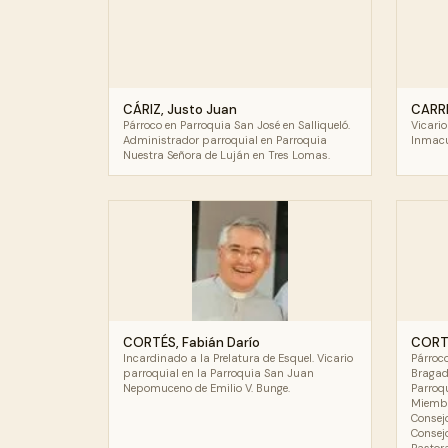
CÁRIZ, Justo Juan
CARRE
Párroco en Parroquia San José en Salliqueló.
Vicario
Administrador parroquial en Parroquia
Inmacu
Nuestra Señora de Luján en Tres Lomas.
CORTÉS, Fabián Darío
CORTÉ
Incardinado a la Prelatura de Esquel. Vicario
Párroc
parroquial en la Parroquia San Juan
Bragad
Nepomuceno de Emilio V. Bunge.
Parroqu
Miembr
Consej
Consejo