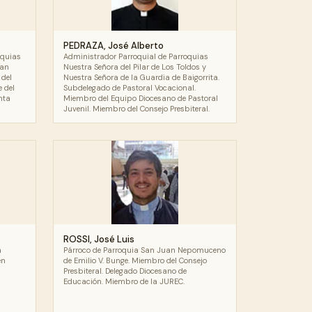
PEDRAZA, José Alberto
oquias
Administrador Parroquial de Parroquias
San
Nuestra Señora del Pilar de Los Toldos y
 del
Nuestra Señora de la Guardia de Baigorrita.
 del
Subdelegado de Pastoral Vocacional.
nta
Miembro del Equipo Diocesano de Pastoral
Juvenil. Miembro del Consejo Presbiteral.
ROSSI, José Luis
a
Párroco de Parroquia San Juan Nepomuceno
en
de Emilio V. Bunge. Miembro del Consejo
Presbiteral. Delegado Diocesano de
Educación. Miembro de la JUREC.