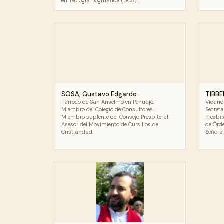
en Teología Dogmática (UCA).
SOSA, Gustavo Edgardo
TIBBE
Párroco de San Anselmo en Pehuajó.
Vicario
Miembro del Colegio de Consultores.
Secreta
Miembro suplente del Consejo Presbiteral.
Presbit
Asesor del Movimiento de Cursillos de
de Órd
Cristiandad.
Señora 