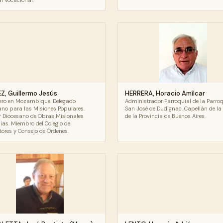
l Vocacional.
, Guillermo Jesús
HERRERA, Horacio Amílcar
ero en Mozambique. Delegado
Administrador Parroquial de la Parro
ano para las Misiones Populares.
San José de Dudignac. Capellán de la 
or Diocesano de Obras Misionales
de la Provincia de Buenos Aires.
cias. Miembro del Colegio de
tores y Consejo de Órdenes.