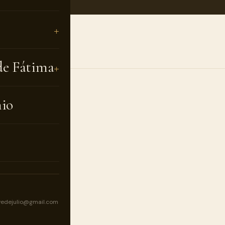
de Fátima
nio
vedejulio@gmail.com