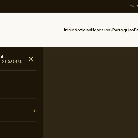
☏ 0
Inicio
Noticias
Parroquias
Nosotros
P
ulio
O DE GUZMÁN
Clero