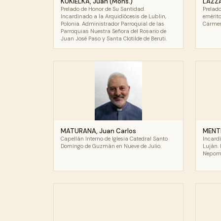
KUKIELKA, Juan (Mons.)
LAZZA
Prelado de Honor de Su Santidad.
Prelad
Incardinado a la Arquidiócesis de Lublin,
emérit
Polonia. Administrador Parroquial de las
Carmen 
Parroquias Nuestra Señora del Rosario de
Juan José Paso y Santa Clotilde de Beruti.
MATURANA, Juan Carlos
MENTI
Capellán Interno de Iglesia Catedral Santo
Incard
Domingo de Guzmán en Nueve de Julio.
Luján.
Nepomu