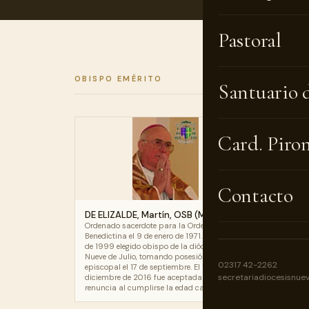
Pastoral
OBISPO EMÉRITO
Santuario 
Card. Piro
Contacto
DE ELIZALDE, Martín, OSB (Mons.)
Ordenado sacerdote para la Orden
Benedictina el 9 de enero de 1971. El 6 de julio
de 1999 elegido obispo de la diócesis de
Nueve de Julio, tomando posesión de su sede
02317 42-2262
episcopal el 17 de septiembre. El 1º de
secretariadiocesisnue
diciembre de 2016 fue aceptada su
renuncia al cumplirse la edad canónica.