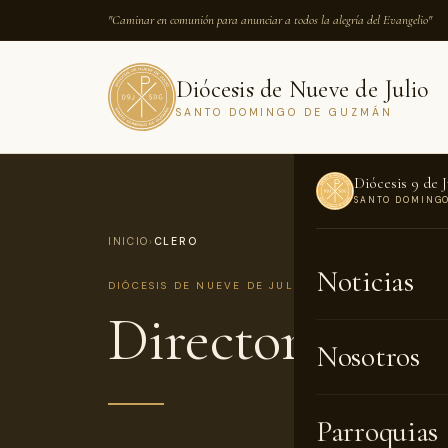
"Caminar en comunión para anunciar a todos la alegría del Evangelio"
Diócesis de Nueve de Julio
SANTO DOMINGO DE GUZMÁN
Diócesis 9 de J
SANTO DOMING
INICIO
›
CLERO
Noticias
DIÓCESIS DE NUEVE DE JULIO
Directorio del
Nosotros
Parroquias