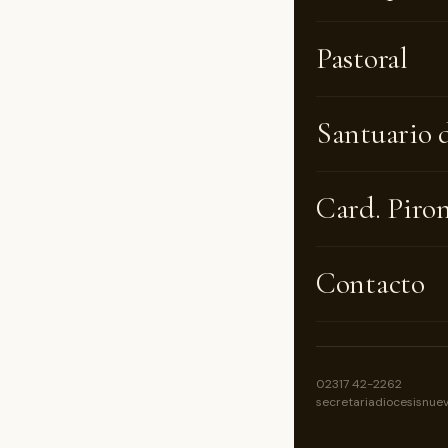
Pastoral
Muy queri
fieles y p
Santuario 
La devoci
Card. Piro
la ciudad 
advocació
a este sit
Contacto
esperanza
nuestra, s
la interce
mensaje p
02317 42-2262
secretariadiocesisnue
espiritual
testigo y 