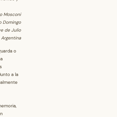
do Mosconi
o Domingo
e de Julio
 Argentina
guarda o
ma
s
unto a la
ialmente
memoria,
en