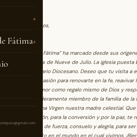
dos hijos, hermanos,
eregrinos:
de Fátima
ón a la “Virgen de Fátima” ha marcado desde sus orígene
nio
como a la diócesis de Nueve de Julio. La iglesia puesta 
n es ahora Santuario Diocesano. Deseo que tu visita a e
io web sea una ocasión para renovarte en la fe, reavivar 
 y fortalecer el amor como regalo mismo de Dios y res
intiéndote verdaderamente miembro de la familia de la Ig
sión de la santísima Virgen nuestra madre celestial. Que
idiéndonos oración, para la conversión y por la paz, te 
vedejulio@gmail.com
mente, llenándote de fuerza, consuelo y alegría, para ser 
misionero de Cristo en el mundo en el cual vivimos. ¡Bie