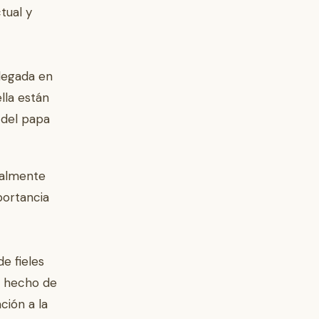
tual y
legada en
lla están
y del papa
ialmente
mportancia
e fieles
l hecho de
ción a la