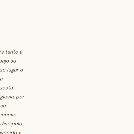
s tanto a
bajo su
se lugar o
la
puesta
lesia, por
 su
renueve
discípulo,
nvenido y