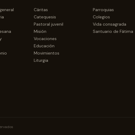
general
Cáritas
Parroquias
ia
Catequesis
Colegios
Pastoral juvenil
Vida consagrada
cesana
Misión
Santuario de Fátima
y
Vocaciones
Educación
onio
Movimientos
Liturgia
servados