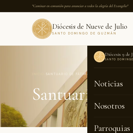
"Caminar en comunión para anunciar a todos la alegría del Evangelio"
Diócesis de Nueve de Julio
SANTO DOMINGO DE GUZMÁN
Diócesis 9 de J
SANTO DOMING
INICIO
›
SANTUARIO DE FÁTIMA
Noticias
Santuario de 
Nosotros
Parroquias