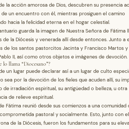
e la acción amorosa de Dios, descubren su presencia ac
n de un encuentro con él, mientras prosiguen el camino
o hacia la felicidad eterna en el hogar celestial.
antuario guarda la imagen de Nuestra Señora de Fátima l
s de la Diócesis y venerada allí desde entonces. Junto a e
ias de los santos pastorcitos Jacinta y Francisco Martos 
Pablo II, así como otros objetos e imágenes de devoción.
e lo llama “Diocesano”?
de un lugar puede declarar así a un lugar de culto espec
ivo sea por la devoción de los fieles que acuden allí, su i
de irradiación espiritual, su antigüedad o belleza, u otra
cia de relieve espiritual.
a de Fátima reunió desde sus comienzos a una comunidad d
 comprometida pastoral y socialmente. Esto, junto con e
rona de la Diócesis, fueron los fundamentos para su eleva