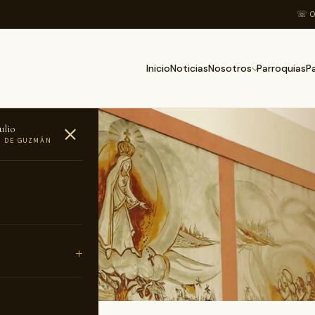
☏ 0
Inicio
Noticias
Parroquias
Nosotros
P
ulio
O DE GUZMÁN
Fátima