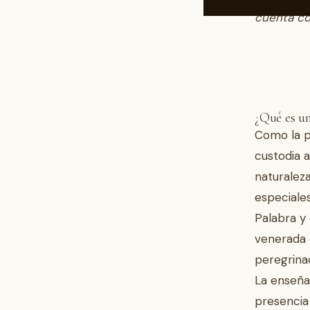
cuenta co
¿Qué es un
Como la p
custodia 
naturaleza
especiales
Palabra y
venerada o
peregrina
La enseñan
presencia