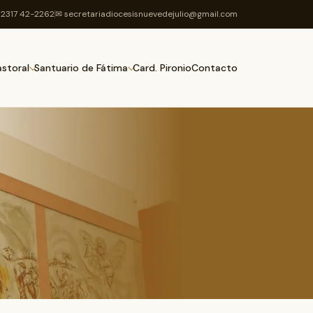
2317 42-2262
✉ secretariadiocesisnuevedejulio@gmail.com
Card. Pironio
Contacto
astoral
Santuario de Fátima