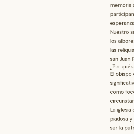
memoria d
participa
esperanzad
Nuestro s
los albore
las reliqu
san Juan 
¿Por qué s
El obispo 
significat
como foco 
circunstan
La iglesi
piadosa y
ser la pat