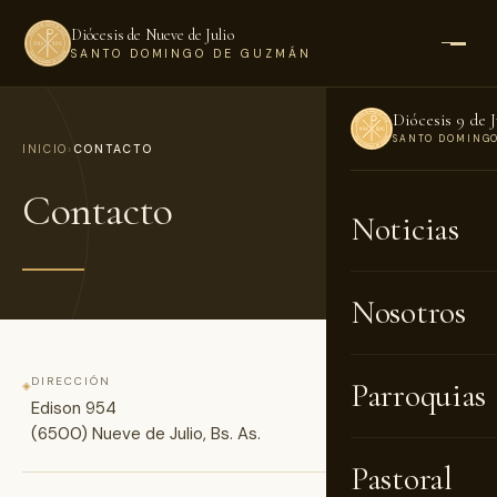
Diócesis de Nueve de Julio
SANTO DOMINGO DE GUZMÁN
Diócesis 9 de J
SANTO DOMING
INICIO
›
CONTACTO
Contacto
Noticias
Nosotros
DIRECCIÓN
Parroquias
◈
Edison 954
(6500) Nueve de Julio, Bs. As.
Pastoral