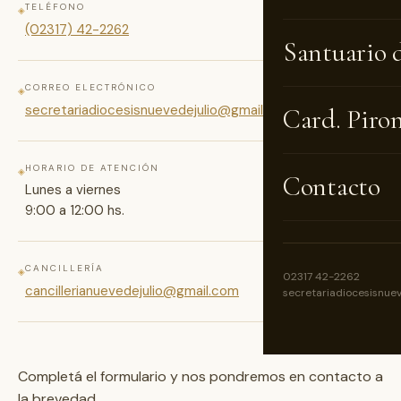
TELÉFONO
◈
(02317) 42-2262
Santuario 
CORREO ELECTRÓNICO
◈
secretariadiocesisnuevedejulio@gmail.com
Card. Piro
HORARIO DE ATENCIÓN
◈
Contacto
Lunes a viernes
9:00 a 12:00 hs.
CANCILLERÍA
◈
02317 42-2262
cancillerianuevedejulio@gmail.com
secretariadiocesisnue
Completá el formulario y nos pondremos en contacto a
la brevedad.