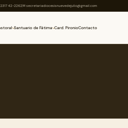
2317 42-2262
✉ secretariadiocesisnuevedejulio@gmail.com
Card. Pironio
Contacto
astoral
Santuario de Fátima