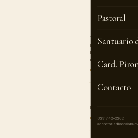
Pastoral
Nuestra oración
Santuario 
Homilía del Obispo de S
Deum del 216° aniversar
mayo de 2026 en…
Card. Piro
LEER MENSAJE →
Contacto
Alfabetizar con 
Mensaje de Monseñor Arie
02317 42-2262
LEER MENSAJE →
secretariadiocesisnue