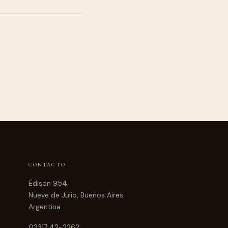
CONTACTO
Édison 954
Nueve de Julio, Buenos Aires
Argentina
02317 42-2262