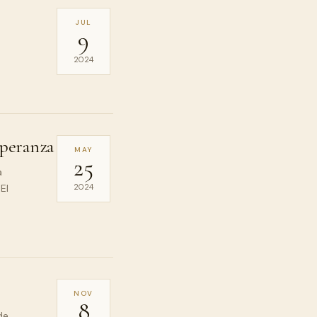
JUL
9
2024
speranza
MAY
25
a
El
2024
NOV
8
de