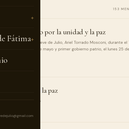
153 MEN
 y compromiso por la unidad y la paz
de Fátima
anto Domingo de Nueve de Julio, Ariel Torrado Mosconi, durante el 
io de la Revolución de mayo y primer gobierno patrio, el lunes 25 d
nio
el lenguaje de la paz
l en el inicio lectivo
vedejulio@gmail.com