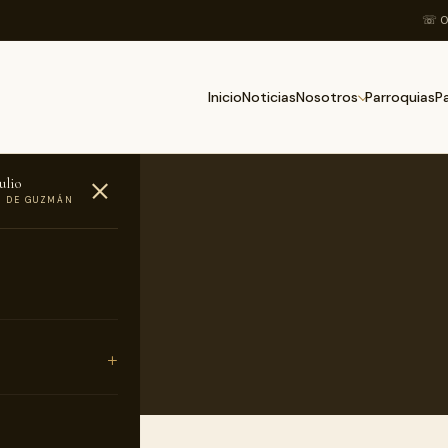
☏ 0
Inicio
Noticias
Parroquias
Nosotros
P
ulio
O DE GUZMÁN
ispo