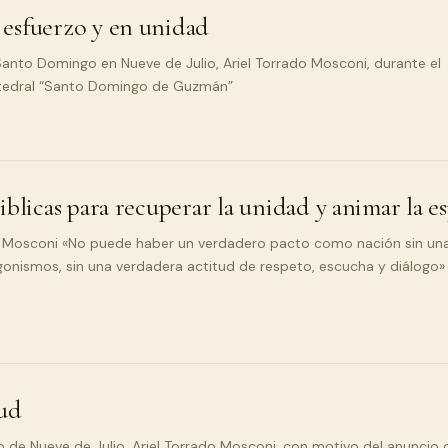
esfuerzo y en unidad
Santo Domingo en Nueve de Julio, Ariel Torrado Mosconi, durante el
atedral “Santo Domingo de Guzmán”
iblicas para recuperar la unidad y animar la e
o Mosconi «No puede haber un verdadero pacto como nación sin un
onismos, sin una verdadera actitud de respeto, escucha y diálogo» 
tud
de Nueve de Julio, Ariel Torrado Mosconi, con motivo del anuncio 