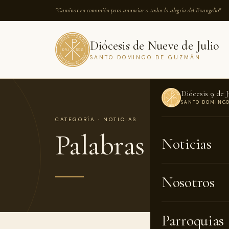
"Caminar en comunión para anunciar a todos la alegría del Evangelio"
Diócesis de Nueve de Julio
SANTO DOMINGO DE GUZMÁN
Diócesis 9 de J
SANTO DOMING
CATEGORÍA · NOTICIAS
Palabras del Ob
Noticias
Nosotros
Parroquias