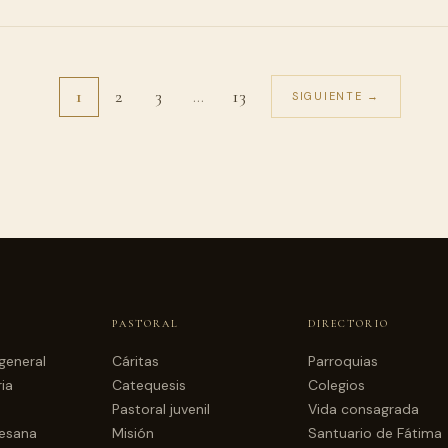
1
2
3
…
13
SIGUIENTE →
PASTORAL
DIRECTORIO
general
Cáritas
Parroquias
ia
Catequesis
Colegios
Pastoral juvenil
Vida consagrada
cesana
Misión
Santuario de Fátima