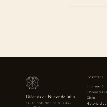
NOSOTROS
Información 
Obispo y Cur
Diócesis de Nueve de Julio
Clero
Historia dio
SANTO DOMINGO DE GUZMÁN ·