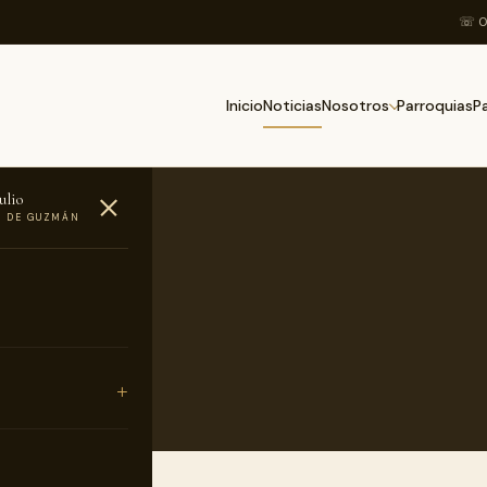
☏ 0
Inicio
Noticias
Parroquias
Nosotros
P
ulio
O DE GUZMÁN
s