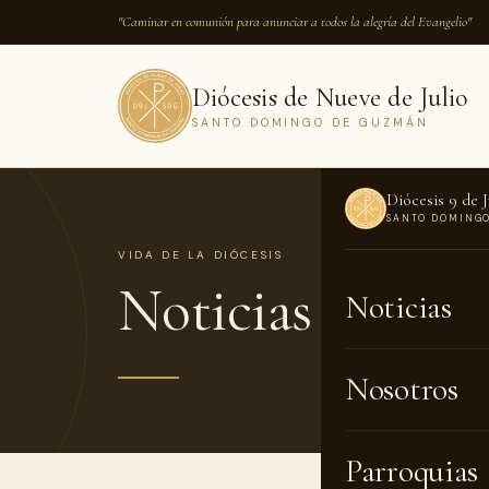
"Caminar en comunión para anunciar a todos la alegría del Evangelio"
Diócesis de Nueve de Julio
SANTO DOMINGO DE GUZMÁN
Diócesis 9 de J
SANTO DOMING
VIDA DE LA DIÓCESIS
Noticias
reciente
Noticias
Nosotros
Parroquias