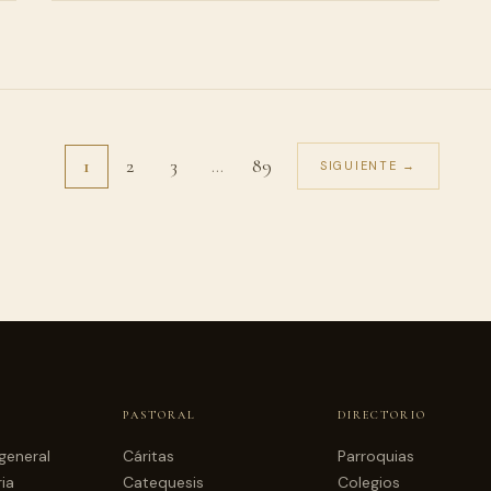
1
2
3
…
89
SIGUIENTE →
PASTORAL
DIRECTORIO
general
Cáritas
Parroquias
ia
Catequesis
Colegios