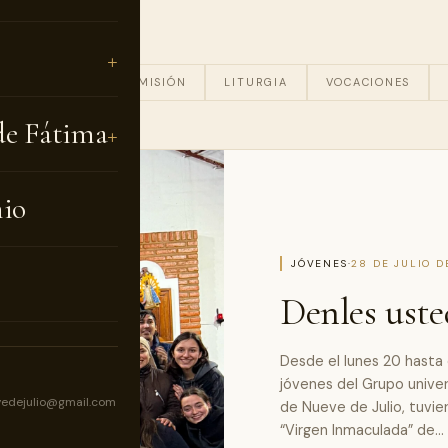
TORAL JUVENIL
MISIÓN
LITURGIA
VOCACIONES
de Fátima
nio
JÓVENES
·
28 DE JULIO D
Denles uste
Desde el lunes 20 hasta e
jóvenes del Grupo univers
vedejulio@gmail.com
de Nueve de Julio, tuvier
“Virgen Inmaculada” de…