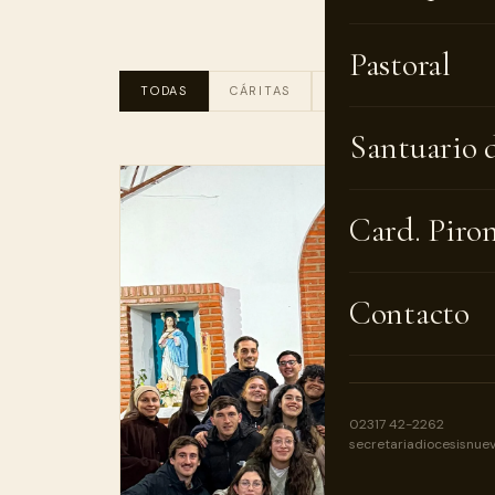
Pastoral
TODAS
CÁRITAS
CATEQUESIS
PAS
Santuario 
Card. Piro
Contacto
02317 42-2262
secretariadiocesisnue