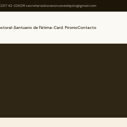
2317 42-2262
✉ secretariadiocesisnuevedejulio@gmail.com
Card. Pironio
Contacto
astoral
Santuario de Fátima