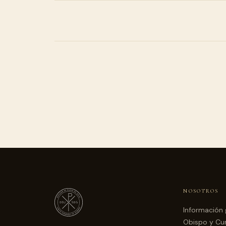
NOSOTROS
Información 
Obispo y Cur