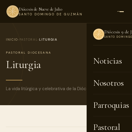
Diócesis de Nueve de Julio
SANTO DOMINGO DE GUZMÁN
Diócesis 9 de J
SANTO DOMING
INICIO
›
PASTORAL
›
LITURGIA
PASTORAL DIOCESANA
Noticias
Liturgia
Nosotros
La vida litúrgica y celebrativa de la Diócesis.
Parroquias
5 NOTICIAS
Pastoral