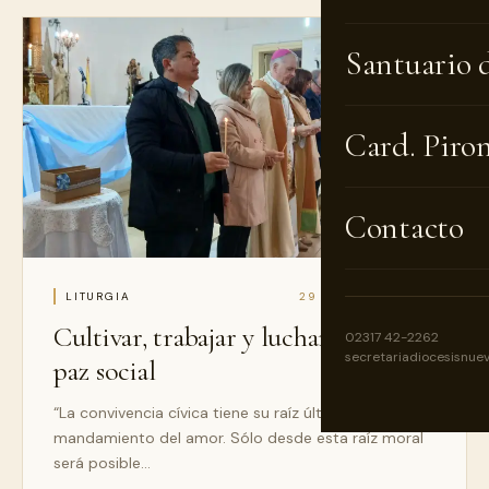
Santuario 
Card. Piro
Contacto
LITURGIA
29 DE MAY DE 2026
Cultivar, trabajar y luchar por la
02317 42-2262
secretariadiocesisnue
paz social
“La convivencia cívica tiene su raíz última en el
mandamiento del amor. Sólo desde esta raíz moral
será posible…