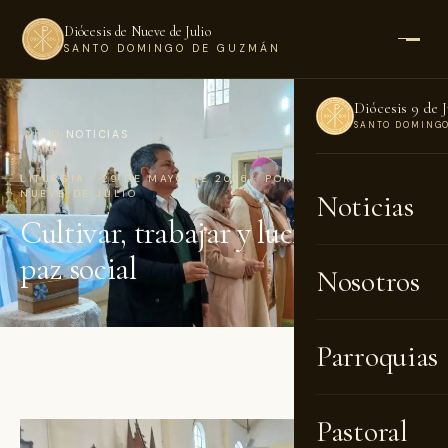
Diócesis de Nueve de Julio
SANTO DOMINGO DE GUZMÁN
Diócesis 9 de J
SANTO DOMING
INICIO
›
NOTICIAS
LITURGIA · 29 DE MAYO DE 2026 · POR DIÓCESIS DE
NUEVE DE JULIO
Noticias
Cultivar, trabajar y luchar por la
paz social
Nosotros
Parroquias
Pastoral