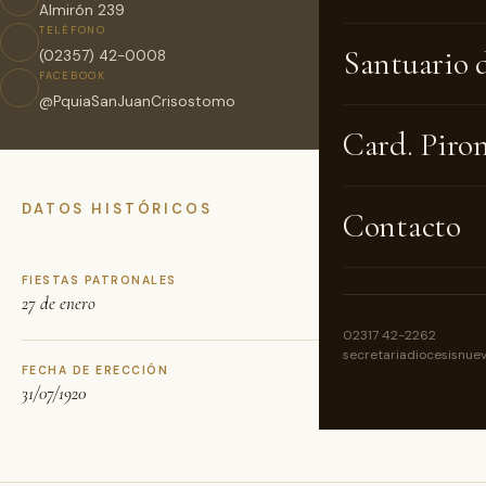
Almirón 239
TELÉFONO
Santuario 
(02357) 42-0008
FACEBOOK
@PquiaSanJuanCrisostomo
Card. Piro
DATOS HISTÓRICOS
Contacto
FIESTAS PATRONALES
27 de enero
02317 42-2262
secretariadiocesisnue
FECHA DE ERECCIÓN
31/07/1920