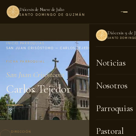
Diócesis de Nueve de Julio
SANTO DOMINGO DE GUZMÁN
Diócesis 9 de J
SANTO DOMING
INICIO
›
PARROQUIAS
›
SAN JUAN CRISÓSTOMO — CARLOS TEJEDOR
Noticias
FICHA PARROQUIAL
San Juan Crisóstomo
Nosotros
Carlos Tejedor
Parroquias
Pastoral
DIRECCIÓN