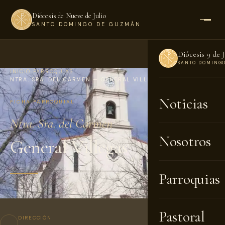
Diócesis de Nueve de Julio
SANTO DOMINGO DE GUZMÁN
Diócesis 9 de J
SANTO DOMING
INICIO
›
PARROQUIAS
›
NTRA. SRA. DEL CARMEN — GENERAL VILLEGAS
Noticias
FICHA PARROQUIAL
Ntra. Sra. del Carmen
Nosotros
General Villegas
Parroquias
Pastoral
DIRECCIÓN