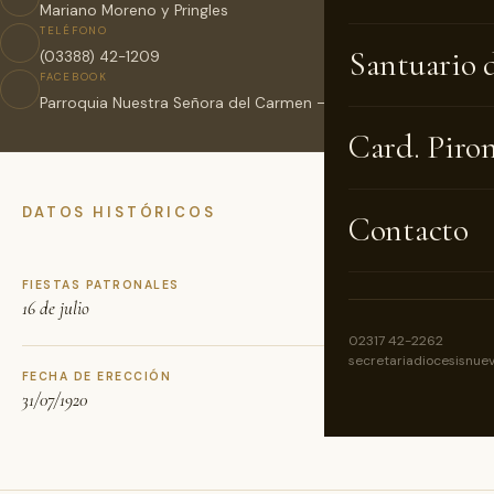
Mariano Moreno y Pringles
TELÉFONO
Santuario 
(03388) 42-1209
FACEBOOK
Parroquia Nuestra Señora del Carmen – General Villegas
Card. Piro
DATOS HISTÓRICOS
Contacto
FIESTAS PATRONALES
16 de julio
02317 42-2262
secretariadiocesisnue
FECHA DE ERECCIÓN
31/07/1920