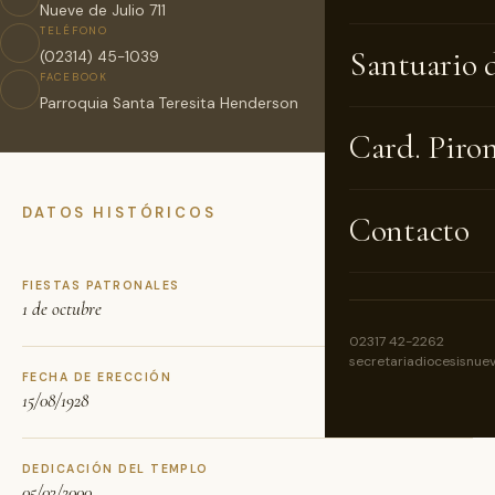
Nueve de Julio 711
TELÉFONO
Santuario 
(02314) 45-1039
FACEBOOK
Parroquia Santa Teresita Henderson
Card. Piro
DATOS HISTÓRICOS
Contacto
FIESTAS PATRONALES
1 de octubre
02317 42-2262
secretariadiocesisnue
FECHA DE ERECCIÓN
15/08/1928
DEDICACIÓN DEL TEMPLO
05/03/2000