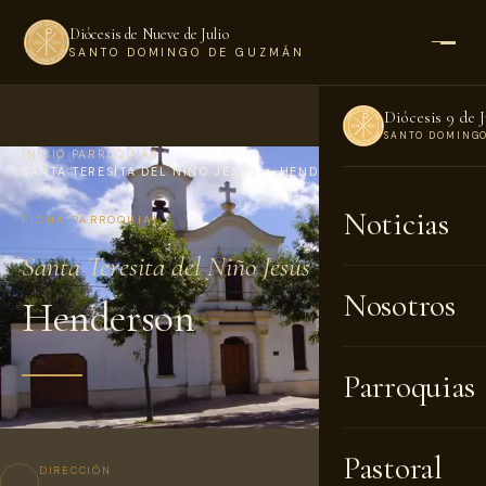
Diócesis de Nueve de Julio
SANTO DOMINGO DE GUZMÁN
Diócesis 9 de J
SANTO DOMING
INICIO
›
PARROQUIAS
›
SANTA TERESITA DEL NIÑO JESÚS — HENDERSON
Noticias
FICHA PARROQUIAL
Santa Teresita del Niño Jesús
Nosotros
Henderson
Parroquias
Pastoral
DIRECCIÓN