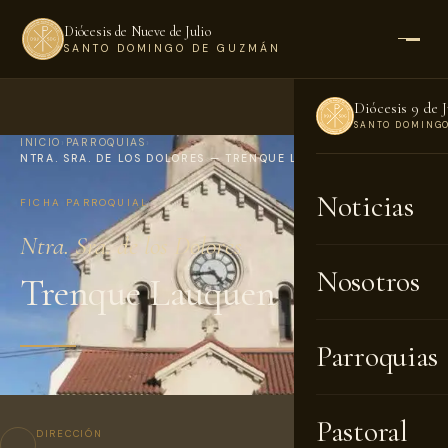
Diócesis de Nueve de Julio
SANTO DOMINGO DE GUZMÁN
Diócesis 9 de J
SANTO DOMING
INICIO
›
PARROQUIAS
›
NTRA. SRA. DE LOS DOLORES — TRENQUE LAUQUEN
Noticias
FICHA PARROQUIAL
Ntra. Sra. de los Dolores
Nosotros
Trenque Lauquen
Parroquias
Pastoral
DIRECCIÓN