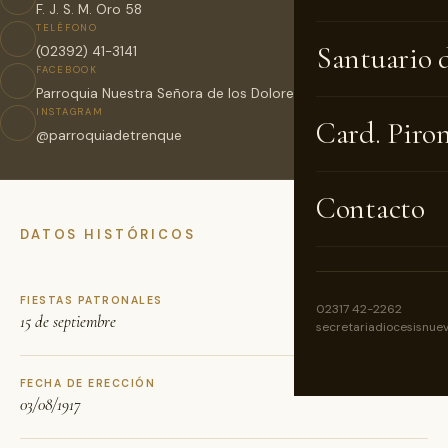
F. J. S. M. Oro 58
TELÉFONO
Santuario 
(02392) 41-3141
FACEBOOK
Parroquia Nuestra Señora de los Dolores Trenque Lauquen
INSTAGRAM
Card. Piro
@parroquiadetrenque
Contacto
DATOS HISTÓRICOS
FIESTAS PATRONALES
02317 42-2262
15 de septiembre
secretariadiocesisnue
FECHA DE ERECCIÓN
03/08/1917