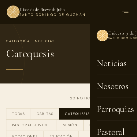
Diócesis de Nueve de Julio
SANTO DOMINGO DE GUZMÁN
Diócesis 9 de J
SANTO DOMING
CATEGORÍA · NOTICIAS
Catequesis
Noticias
Nosotros
20 NOTICIAS · PÁGINA 1 DE 2
Parroquias
TODAS
CÁRITAS
CATEQUESIS
PASTORAL JUVENIL
MISIÓN
LITURGIA
Pastoral
VOCACIONES
EDUCACIÓN