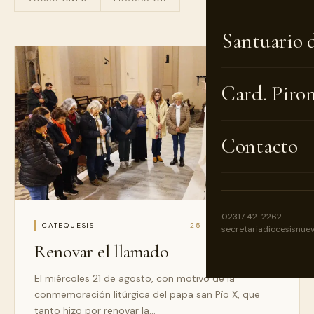
Santuario 
Card. Piro
Contacto
02317 42-2262
CATEQUESIS
25 DE AGO DE 2024
secretariadiocesisnue
Renovar el llamado
El miércoles 21 de agosto, con motivo de la
conmemoración litúrgica del papa san Pío X, que
tanto hizo por renovar la…