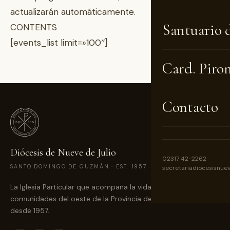
actualizarán automáticamente.
Santuario 
CONTENTS
[events_list limit=»100″]
Card. Piro
Contacto
Diócesis de Nueve de Julio
02317 42-2262
SANTO DOMINGO DE GUZMÁN · EST. 1957
secretariadiocesisnue
La Iglesia Particular que acompaña la vida cristiana de las
comunidades del oeste de la Provincia de Buenos Aires
desde 1957.