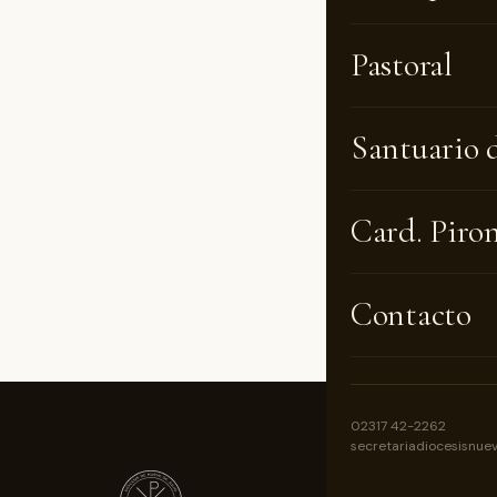
Pastoral
Puede agre
pie del ca
Santuario 
programa 
CONTENT
Card. Piro
[events_li
Contacto
02317 42-2262
secretariadiocesisnue
NOSOTROS