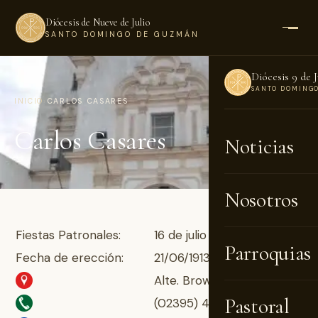
Diócesis de Nueve de Julio
SANTO DOMINGO DE GUZMÁN
Diócesis 9 de J
SANTO DOMING
INICIO
›
CARLOS CASARES
Carlos Casares
Noticias
Nosotros
Fiestas Patronales:
16 de julio
Parroquias
Fecha de erección:
21/06/1913
Alte. Brown 32
Pastoral
(02395) 45-2480