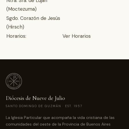
Ntra. Sra. de Luján
(Moctezuma)
Sgdo. Corazón de Jesús
(Hirsch)
Horarios:
Ver Horarios
Diócesis de Nueve de Julio
SANTO DOMINGO DE GUZMÁN · EST. 1957
La Iglesia Particular que acompaña la vida cristiana de las
comunidades del oeste de la Provincia de Buenos Aires