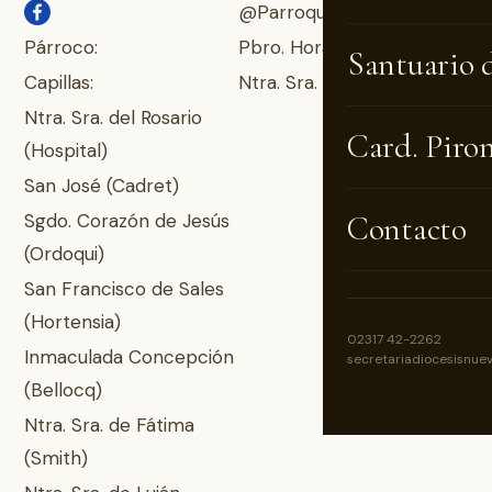
@Parroquia.Carlos.Casares
Párroco:
Pbro. Horacio A. Lento
Santuario 
Capillas:
Ntra. Sra. de Luján
Ntra. Sra. del Rosario
Card. Piro
(Hospital)
San José (Cadret)
Sgdo. Corazón de Jesús
Contacto
(Ordoqui)
San Francisco de Sales
(Hortensia)
02317 42-2262
Inmaculada Concepción
secretariadiocesisnue
(Bellocq)
Ntra. Sra. de Fátima
(Smith)