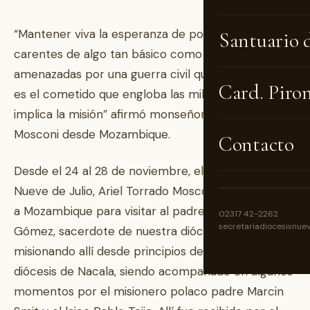
“Mantener viva la esperanza de poblaciones
Santuario 
carentes de algo tan básico como el agua,
amenazadas por una guerra civil que lleva décadas,
Card. Piro
es el cometido que engloba las mil y un tareas que
implica la misión” afirmó monseñor Torrado
Mosconi desde Mozambique.
Contacto
Desde el 24 al 28 de noviembre, el obispo de
Nueve de Julio, Ariel Torrado Mosconi, se desplazó
a Mozambique para visitar al padre Guillermo
02317 42-2262
secretariadiocesisnue
Gómez, sacerdote de nuestra diócesis que está
misionando allí desde principios de este año en la
diócesis de Nacala, siendo acompañado en algunos
momentos por el misionero polaco padre Marcin