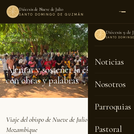
Diócesis de Nueve de Julio
SANTO DOMINGO DE GUZMÁN
Diócesis 9 de J
SANTO DOMING
INICIO
›
NOTICIAS
NOTICIAS · 29 DE NOVIEMBRE DE 2025 · POR DIÓCESIS
DE NUEVE DE JULIO
Noticias
Alentar y sostener la esperanza
con obras y palabras
Nosotros
Parroquias
Viaje del obispo de Nueve de Julio a Roma y
Pastoral
Mozambique