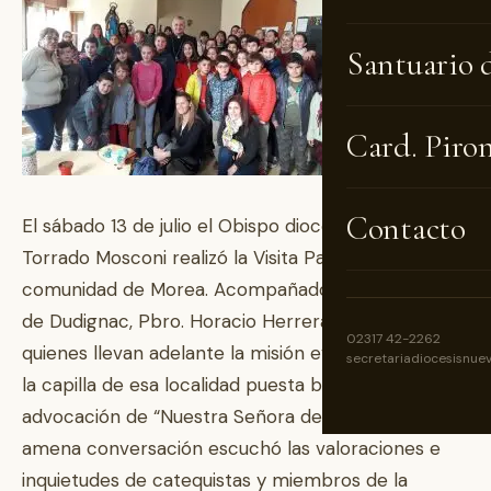
Santuario 
Card. Piro
Contacto
El sábado 13 de julio el Obispo diocesano Ariel
Torrado Mosconi realizó la Visita Pastoral a la
comunidad de Morea. Acompañado por el párroco
de Dudignac, Pbro. Horacio Herrera, se reunió con
02317 42-2262
quienes llevan adelante la misión evangelizadora en
secretariadiocesisnue
la capilla de esa localidad puesta bajo la
advocación de “Nuestra Señora de Luján”. En una
amena conversación escuchó las valoraciones e
inquietudes de catequistas y miembros de la