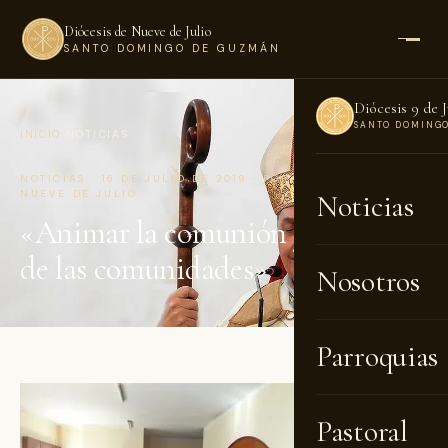
Diócesis de Nueve de Julio
SANTO DOMINGO DE GUZMÁN
Diócesis 9 de J
SANTO DOMING
INICIO
›
NOTICIAS
NOTICIAS · 16 DE JULIO DE 2019 · POR DIÓCESIS DE
NUEVE DE JULIO
Noticias
«Animar la comunión y la misión
de las comunidades»
Nosotros
Parroquias
Pastoral