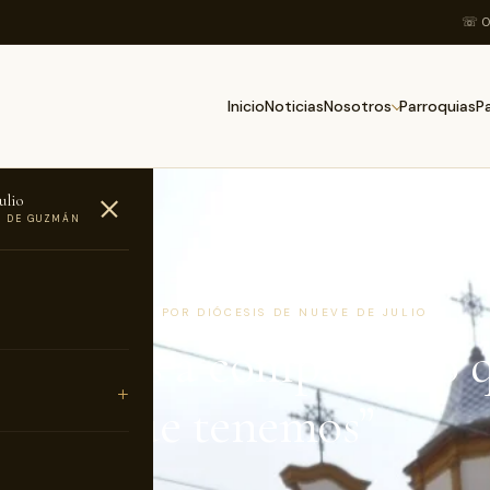
☏ 0
Inicio
Noticias
Parroquias
Nosotros
P
ulio
O DE GUZMÁN
AS
4 DE JUNIO DE 2019 · POR DIÓCESIS DE NUEVE DE JULIO
ndamos a compartir lo 
 y lo que tenemos”