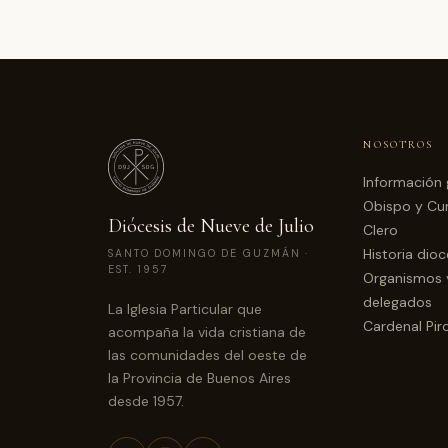
NOSOTROS
Información 
Obispo y Cur
Diócesis de Nueve de Julio
Clero
Historia dio
SANTO DOMINGO DE GUZMÁN ·
EST. 1957
Organismos 
delegados
La Iglesia Particular que
Cardenal Pir
acompaña la vida cristiana de
las comunidades del oeste de
la Provincia de Buenos Aires
desde 1957.