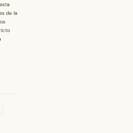
iesta
es de la
tos
ricto
a