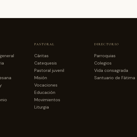
PASTORAL
DIRECTORIO
general
Cáritas
Parroquias
ia
Catequesis
Colegios
Pastoral juvenil
Vida consagrada
cesana
Misión
Santuario de Fátima
y
Vocaciones
Educación
onio
Movimientos
Liturgia