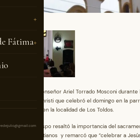
de Fátima
nio
 el mensaje de Monseñor Ariel Torrado Mosconi durante 
dad de Corpus Christi que celebró el domingo en la par
 Señora del Pilar en la localidad de Los Toldos.
 su homilía el obispo resaltó la importancia del sacram
vedejulio@gmail.com
nión para los cristianos y remarcó que “celebrar a Jesús