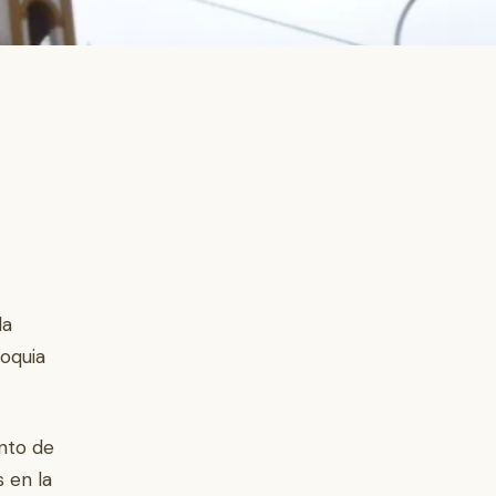
la
roquia
ento de
 en la