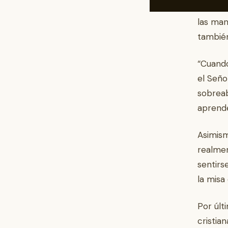
Eucaris
las man
también 
“Cuand
el Seño
sobrea
aprende
Asimism
realmen
sentirs
la misa
Por últ
cristia