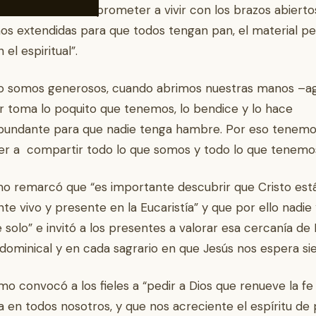
tía nos debe comprometer a vivir con los brazos abierto
os extendidas para que todos tengan pan, el material p
el espiritual”.
o somos generosos, cuando abrimos nuestras manos –a
r toma lo poquito que tenemos, lo bendice y lo hace
bundante para que nadie tenga hambre. Por eso tenemo
r a compartir todo lo que somos y todo lo que tenemos
o remarcó que “es importante descubrir que Cristo est
te vivo y presente en la Eucaristía” y que por ello nadie
e solo” e invitó a los presentes a valorar esa cercanía de
 dominical y en cada sagrario en que Jesús nos espera s
imo convocó a los fieles a “pedir a Dios que renueve la fe
na en todos nosotros, y que nos acreciente el espíritu de