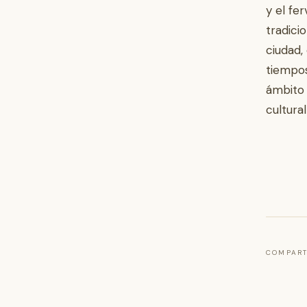
y el fe
tradici
ciudad,
tiempos
ámbito 
cultural
COMPART