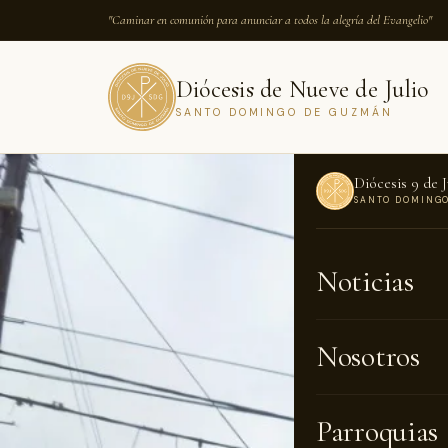
"Caminar en comunión para anunciar a todos la alegría del Evangelio"
Diócesis de Nueve de Julio
SANTO DOMINGO DE GUZMÁN
Diócesis 9 de J
SANTO DOMING
INICIO
›
NOTICI
Noticias
NOTICIAS · 2
“Apre
Nosotros
somos
Parroquias