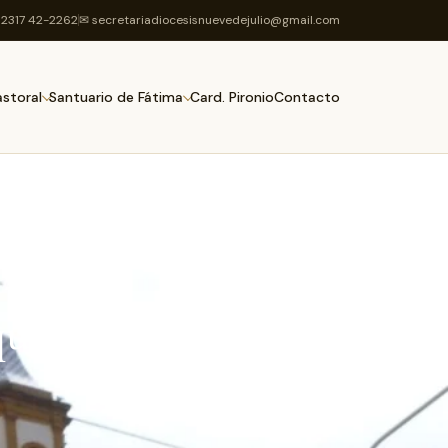
2317 42-2262
✉ secretariadiocesisnuevedejulio@gmail.com
Card. Pironio
Contacto
astoral
Santuario de Fátima
que