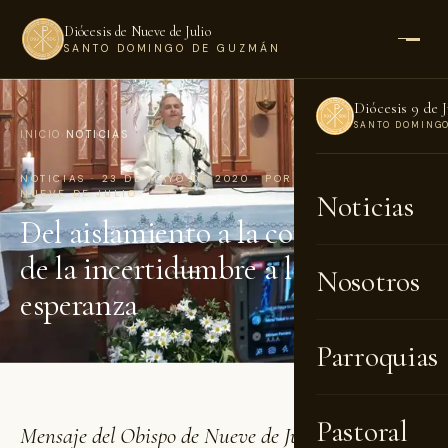
Diócesis de Nueve de Julio
SANTO DOMINGO DE GUZMÁN
Diócesis 9 de J
SANTO DOMING
INICIO
›
NOTICIAS
NOTICIAS · 23 DE MAYO DE 2020 · POR DIÓCESIS DE
NUEVE DE JULIO
Noticias
Del aislamiento a la comunión y
de la incertidumbre a la
Nosotros
esperanza
Parroquias
Pastoral
Mensaje del Obispo de Nueve de Julio