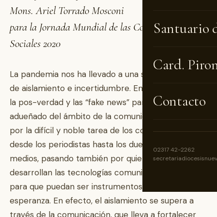
Mons. Ariel Torrado Mosconi
Santuario 
para la Jornada Mundial de las Comunicaciones
Sociales 2020
Card. Piro
La pandemia nos ha llevado a una situación inédita
de aislamiento e incertidumbre. En donde, además,
Contacto
la pos-verdad y las “fake news” parecen haberse
adueñado del ámbito de la comunicación. Ruego
por la difícil y noble tarea de los comunicadores -
desde los periodistas hasta los dueños de los
02317 42-2262
medios, pasando también por quienes estudian y
secretariadiocesisnue
desarrollan las tecnologías comunicacionales-,
para que puedan ser instrumentos de comunión y
esperanza. En efecto, el aislamiento se supera a
través de la comunicación, que lleva a fortalecer