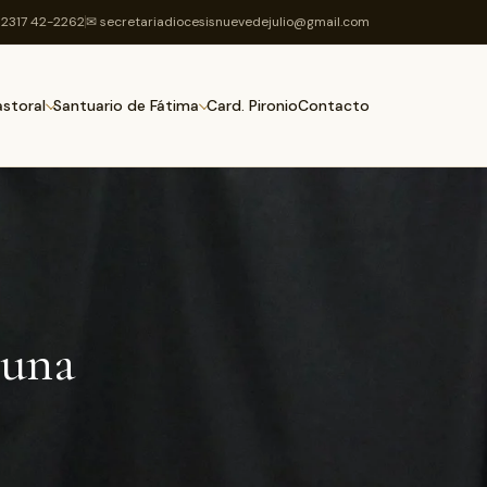
2317 42-2262
✉ secretariadiocesisnuevedejulio@gmail.com
Card. Pironio
Contacto
astoral
Santuario de Fátima
 una