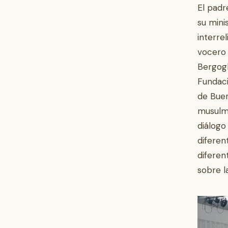
El padr
su minis
interre
vocero 
Bergogl
Fundaci
de Buen
musulmá
diálogo
diferen
diferen
sobre l