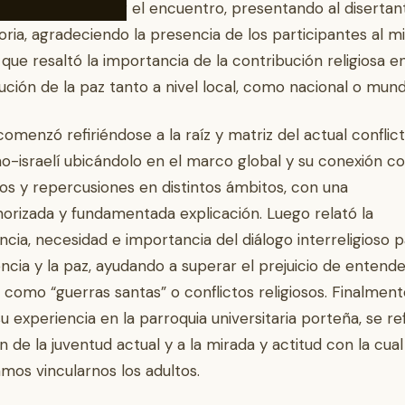
encargado de abrir el encuentro, presentando al disertan
oria, agradeciendo la presencia de los participantes al 
que resaltó la importancia de la contribución religiosa en
ción de la paz tanto a nivel local, como nacional o mundi
omenzó refiriéndose a la raíz y matriz del actual conflic
no-israelí ubicándolo en el marco global y su conexión c
tos y repercusiones en distintos ámbitos, con una
rizada y fundamentada explicación. Luego relató la
ncia, necesidad e importancia del diálogo interreligioso p
ncia y la paz, ayudando a superar el prejuicio de entende
 como “guerras santas” o conflictos religiosos. Finalment
u experiencia en la parroquia universitaria porteña, se refi
ón de la juventud actual y a la mirada y actitud con la cual
mos vincularnos los adultos.