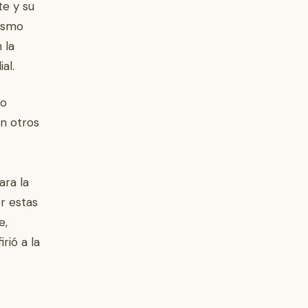
te y su
mismo
 la
al.
to
on otros
ara la
r estas
e,
rió a la