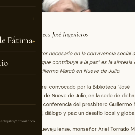
ncia en la Biblioteca José Ingenieros
de Fátima
religiosa es un factor necesario en la convivencia social a
nio
itar un encuentro que contribuye a la paz” es la síntesis 
ción del padre Guillermo Marcó en Nueve de Julio.
coles 25 de octubre, convocado por la Biblioteca “José
ros” y el Obispado de Nueve de Julio, en la sede de dicha
eca, tuvo lugar una conferencia del presbítero Guillermo
Convivencia social, diálogo y paz: un desafío local y global
vedejulio@gmail.com
po de la diócesis nuevejuliense, monseñor Ariel Torrado M