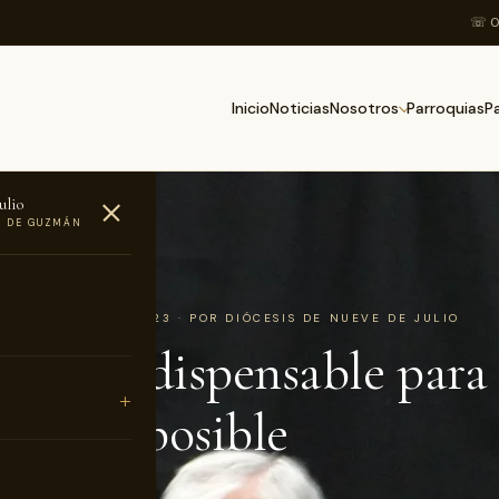
☏ 0
Inicio
Noticias
Parroquias
Nosotros
P
ulio
O DE GUZMÁN
AS
7 DE OCTUBRE DE 2023 · POR DIÓCESIS DE NUEVE DE JULIO
álogo indispensable para
vencia posible