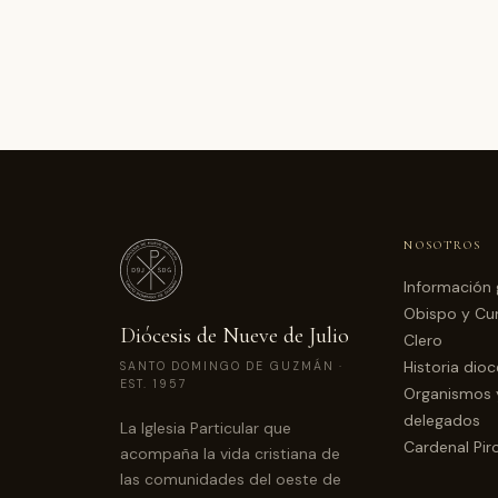
NOSOTROS
Información 
Obispo y Cur
Diócesis de Nueve de Julio
Clero
Historia dio
SANTO DOMINGO DE GUZMÁN ·
EST. 1957
Organismos 
delegados
La Iglesia Particular que
Cardenal Pir
acompaña la vida cristiana de
las comunidades del oeste de