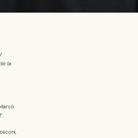
l
de la
 Marcó
”.
osconi,