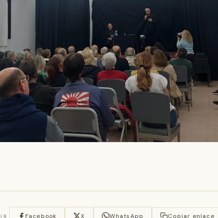
Facebook
X
WhatsApp
Copiar enlace
IR