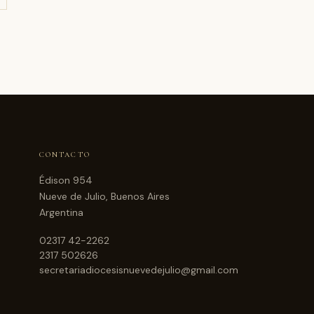
CONTACTO
Édison 954
Nueve de Julio, Buenos Aires
Argentina
02317 42-2262
2317 502626
secretariadiocesisnuevedejulio@gmail.com