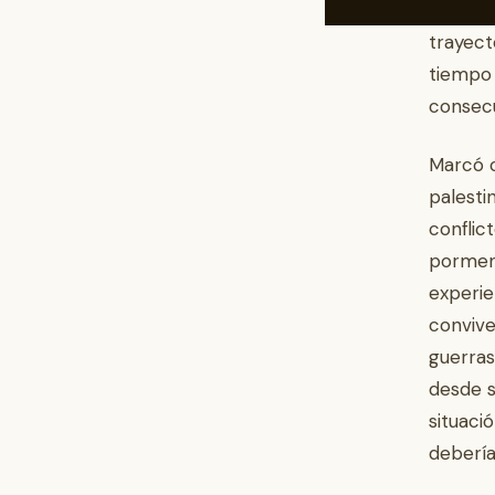
fue el 
trayect
tiempo 
consecu
Marcó c
palesti
conflic
pormeno
experie
convive
guerras
desde s
situaci
debería