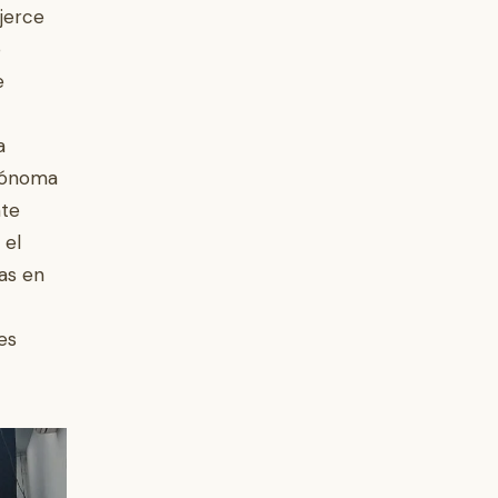
ejerce
o
e
a
utónoma
nte
 el
vas en
es