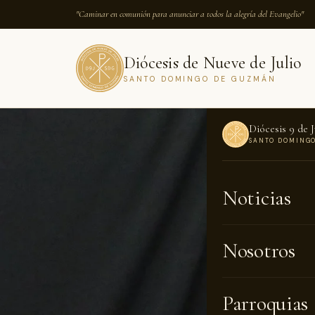
"Caminar en comunión para anunciar a todos la alegría del Evangelio"
Diócesis de Nueve de Julio
SANTO DOMINGO DE GUZMÁN
Diócesis 9 de J
SANTO DOMING
INICIO
›
NOTICI
Noticias
NOTICIAS · 2
El di
Nosotros
convi
Parroquias