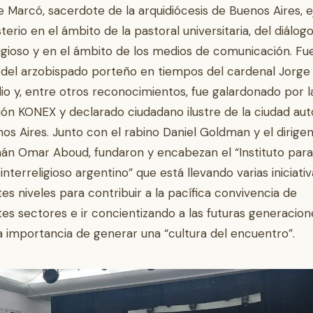
e Marcó, sacerdote de la arquidiócesis de Buenos Aires, 
terio en el ámbito de la pastoral universitaria, del diálog
ligioso y en el ámbito de los medios de comunicación. Fu
del arzobispado porteño en tiempos del cardenal Jorge
io y, entre otros reconocimientos, fue galardonado por l
ón KONEX y declarado ciudadano ilustre de la ciudad a
os Aires. Junto con el rabino Daniel Goldman y el dirige
n Omar Aboud, fundaron y encabezan el “Instituto para
 interreligioso argentino” que está llevando varias iniciati
tes niveles para contribuir a la pacífica convivencia de
tes sectores e ir concientizando a las futuras generacion
a importancia de generar una “cultura del encuentro”.