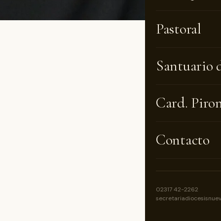
Pastoral
Confere
Santuario 
“La fe 
Card. Piro
posibil
diserta
Contacto
El miér
Ingenie
bibliot
sobre “
02317 42-2262
secretariadiocesisnue
El obis