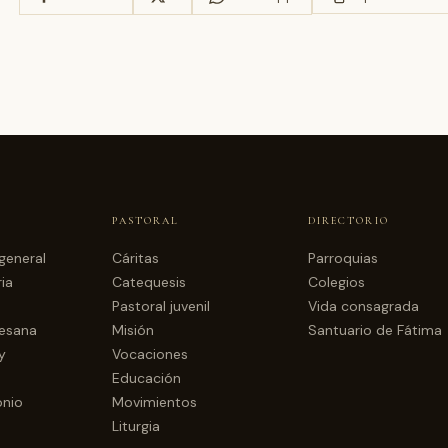
PASTORAL
DIRECTORIO
general
Cáritas
Parroquias
ia
Catequesis
Colegios
Pastoral juvenil
Vida consagrada
cesana
Misión
Santuario de Fátima
y
Vocaciones
Educación
onio
Movimientos
Liturgia