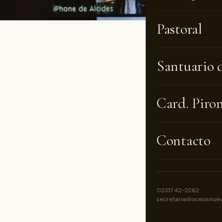
Pastoral
El Juev
Santuario 
Eucaris
este añ
Card. Piro
los con
Comenzó
Contacto
hacer l
citó un
sacerdo
angusti
02317 42-2262
secretariadiocesisnue
servici