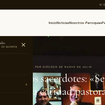
☏ 0
Inicio
Noticias
Parroquias
Nosotros
P
ulio
O DE GUZMÁN
AS
9 DE ABRIL DE 2020 · POR DIÓCESIS DE NUEVE DE JULIO
ispo a los sacerdotes: «S
ivos en la caridad pastor