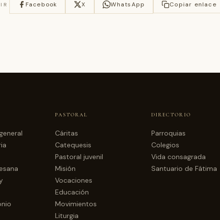
Facebook
X
WhatsApp
Copiar enlace
IR
PASTORAL
DIRECTORIO
general
Cáritas
Parroquias
ia
Catequesis
Colegios
Pastoral juvenil
Vida consagrada
cesana
Misión
Santuario de Fátima
y
Vocaciones
Educación
onio
Movimientos
Liturgia