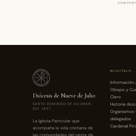
COMPART
NOSOTROS
Información 
Obispo y Cur
Diócesis de Nueve de Julio
Clero
Historia dio
SANTO DOMINGO DE GUZMÁN ·
EST. 1957
Organismos 
delegados
La Iglesia Particular que
Cardenal Pir
acompaña la vida cristiana de
las comunidades del oeste de