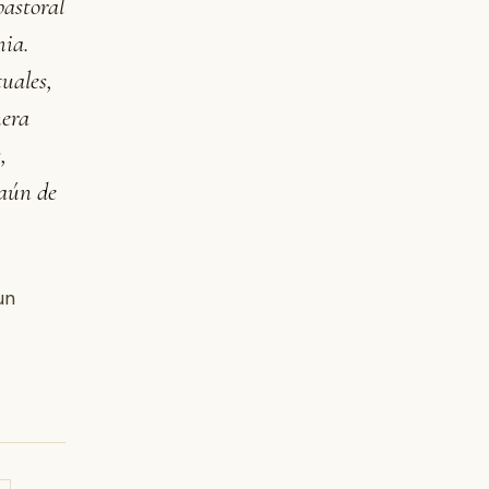
pastoral
mia.
uales,
nera
,
 aún de
un