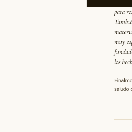
la escu
para re
También
materi
muy esp
fundado
los hec
Finalme
saludo 