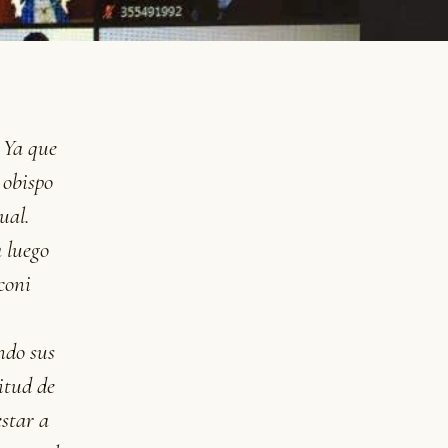
 Ya que
 obispo
ual.
 luego
coni
ndo sus
itud de
estar a