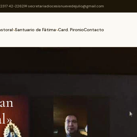
2317 42-2262
✉ secretariadiocesisnuevedejulio@gmail.com
Card. Pironio
Contacto
astoral
Santuario de Fátima
ean
al»