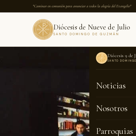
"Caminar en comunión para anunciar a todos la alegría del Evangelio"
Diócesis de Nueve de Julio
SANTO DOMINGO DE GUZMÁN
Diócesis 9 de J
SANTO DOMING
INICIO
›
NOTICI
Noticias
NOTICIAS · 0
El ob
Nosotros
creat
Parroquias