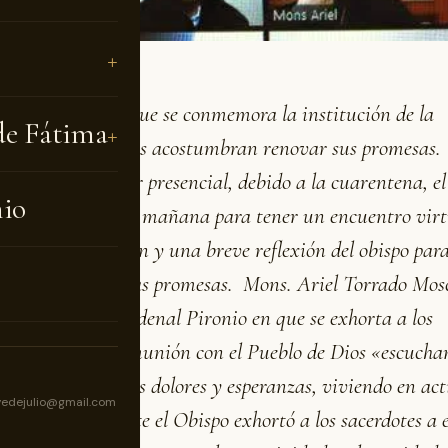
es Santo, día en que se conmemora la institución de la
de Fátima
tía, los sacerdotes acostumbran renovar sus promesas.
o no se pudo hacer presencial, debido a la cuarentena, el
nio
vocó a las 10 de la mañana para tener un encuentro virt
 con una oración y una breve reflexión del obispo para
a renovación de las promesas. Mons. Ariel Torrado Mos
a homilía del Cardenal Pironio en que se exhorta a los
tes a vivir en comunión con el Pueblo de Dios «escucha
as, asumiendo sus dolores y esperanzas, viviendo en act
vedejulio@gmail.com
o». Posteriormente el Obispo exhortó a los sacerdotes a 