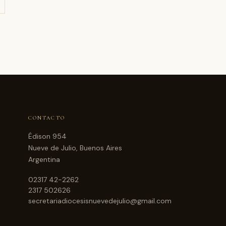
CONTACTO
Édison 954
Nueve de Julio, Buenos Aires
Argentina
02317 42-2262
2317 502626
secretariadiocesisnuevedejulio@gmail.com