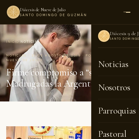
Diócesis de Nueve de Julio
SANTO DOMINGO DE GUZMÁN
Diócesis 9 de J
SANTO DOMING
INICIO
›
NOTICIAS
NOTICIAS · 21 DE AGOSTO DE 2019 · POR DIÓCESIS DE
NUEVE DE JULIO
Noticias
Firme compromiso a “sembrar de
Madrugadas la Argentina”
Nosotros
Parroquias
Pastoral