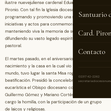
ilustre nuevejuliense cardenal Eduardo Francisco
Pironio. Con tal fin la Iglesia diocesana está
Santuario 
programando y promoviendo una serie de
iniciativas y actos para conmemorar la fecha,
manteniendo viva la memoria de su figura y
Card. Piro
difundiendo su vasto legado espiritual, eclesial y
pastoral.
Contacto
El martes pasado, en el aniversario de su
nacimiento y la casa en la cual vio la luz de este
mundo, tuvo lugar la santa Misa rogando por su
02317 42-2262
beatificación. Presidió la concelebración
secretariadiocesisnue
eucarística el Obispo diocesano con los sacerdotes
Guillermo Gómez y Mariano Cortés, quien tuvo a su
cargo la homilía, con la participación de un grupo
de laicos y religiosas.