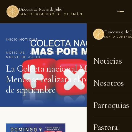
Diócesis de Nueve de Julio
SANTO DOMINGO DE GUZMÁN
Diócesis 9 de J
SANTO DOMING
INICIO
›
NOTICIAS
NOTICIAS · 25 DE AGOSTO DE 2018 · POR DIÓCESIS DE
NUEVE DE JULIO
Noticias
La Colecta nacional Más por
Menos se realizará el próximo 9
Nosotros
de septiembre
Parroquias
Pastoral