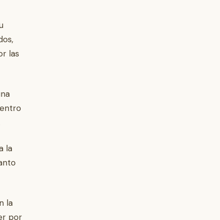
u
dos,
or las
una
Centro
.
a la
anto
n la
er por