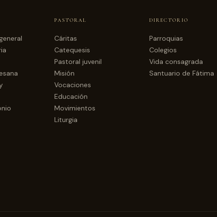
PASTORAL
DIRECTORIO
general
Cáritas
Parroquias
ia
Catequesis
Colegios
Pastoral juvenil
Vida consagrada
cesana
Misión
Santuario de Fátima
y
Vocaciones
Educación
onio
Movimientos
Liturgia