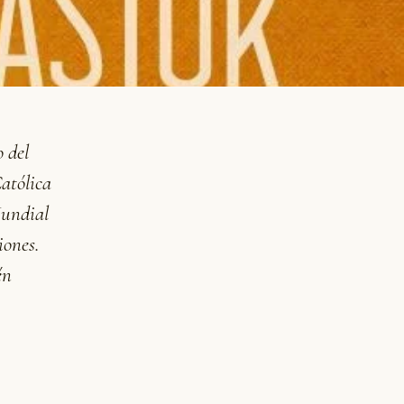
 del
Católica
Mundial
iones.
én