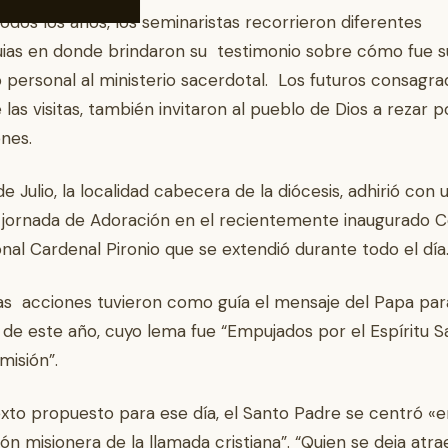
dos los años, los seminaristas recorrieron diferentes
ias en donde brindaron su testimonio sobre cómo fue s
 personal al ministerio sacerdotal. Los futuros consagra
 las visitas, también invitaron al pueblo de Dios a rezar p
nes.
e Julio, la localidad cabecera de la diócesis, adhirió con 
 jornada de Adoración en el recientemente inaugurado 
nal Cardenal Pironio que se extendió durante todo el día
as acciones tuvieron como guía el mensaje del Papa par
 de este año, cuyo lema fue “Empujados por el Espíritu S
misión”.
exto propuesto para ese día, el Santo Padre se centró «e
ón misionera de la llamada cristiana”. “Quien se deja atra