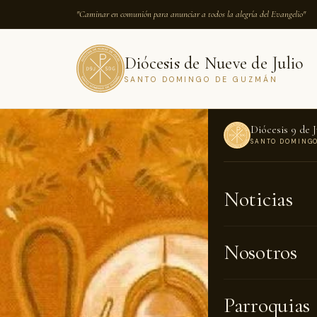
"Caminar en comunión para anunciar a todos la alegría del Evangelio"
Diócesis de Nueve de Julio
SANTO DOMINGO DE GUZMÁN
Diócesis 9 de J
SANTO DOMING
INICIO
›
NOTICI
Noticias
NOTICIAS · 0
La di
Nosotros
la Jo
Parroquias
vocac