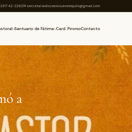
2317 42-2262
✉ secretariadiocesisnuevedejulio@gmail.com
Card. Pironio
Contacto
astoral
Santuario de Fátima
umó a