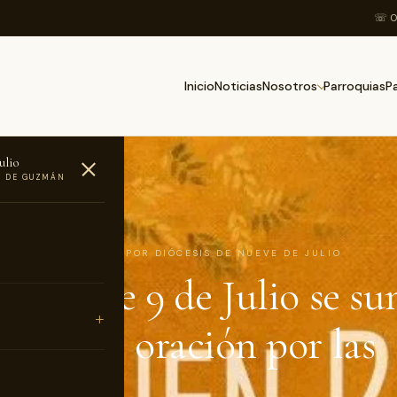
☏ 0
Inicio
Noticias
Parroquias
Nosotros
P
ulio
O DE GUZMÁN
AS
8 DE MAYO DE 2017 · POR DIÓCESIS DE NUEVE DE JULIO
ócesis de 9 de Julio se s
rnada de oración por las
iones