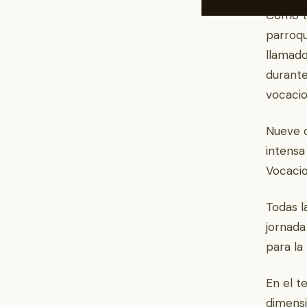
Como to
parroqu
llamado
durante
vocacio
Nueve d
intensa
Vocacio
Todas l
jornada
para la 
En el t
dimensi