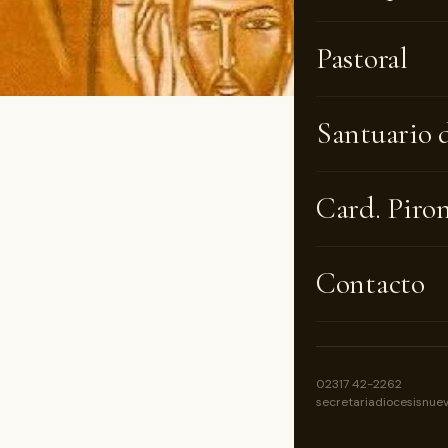
Pastoral
Santuario 
Card. Piro
Contacto
activid
02317 42-2262
vocacio
secretariadiocesisnue