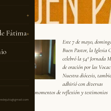
de Fátima
Este 7 de mayo, domingo
Buen Pastor, la Iglesia 
nio
celebró la 54º Jornada 
de oración por las Vocac
Nuestra diócesis, tambi
adhirió con diversas
ades como misas, momentos de reflexión y testimonios
nales.
vedejulio@gmail.com