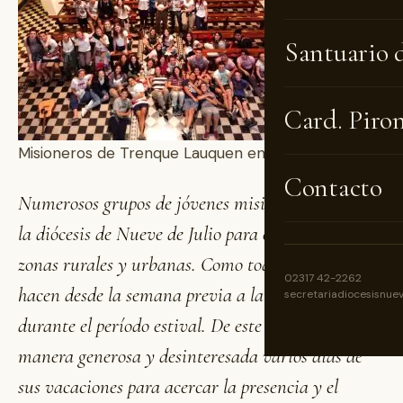
Santuario 
Card. Piro
Misioneros de Trenque Lauquen en Tres Lomas
Contacto
Numerosos grupos de jóvenes misioneros llegan a
la diócesis de Nueve de Julio para evangelizar en
zonas rurales y urbanas. Como todos los años, lo
02317 42-2262
hacen desde la semana previa a la Navidad y
secretariadiocesisnue
durante el período estival. De este modo ofrecen de
manera generosa y desinteresada varios días de
sus vacaciones para acercar la presencia y el