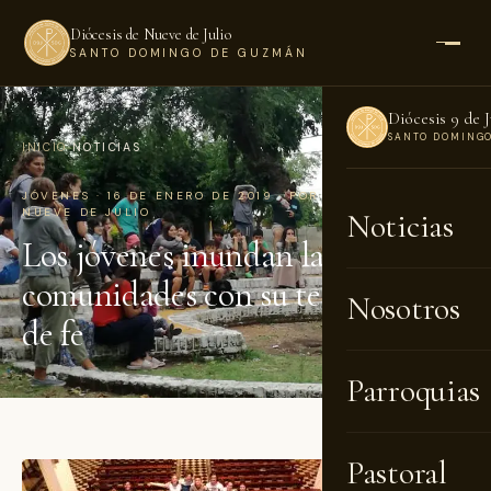
Diócesis de Nueve de Julio
SANTO DOMINGO DE GUZMÁN
Diócesis 9 de J
SANTO DOMING
INICIO
›
NOTICIAS
JÓVENES · 16 DE ENERO DE 2019 · POR DIÓCESIS DE
NUEVE DE JULIO
Noticias
Los jóvenes inundan las
comunidades con su testimonio
Nosotros
de fe
Parroquias
Pastoral