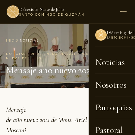
Diócesis de Nueve de Julio
SANTO DOMINGO DE GUZMÁN
Diócesis 9 de J
SANTO DOMING
INICIO
›
NOTICIAS
NOTICIAS · 01 DE ENERO DE 2021 · POR DIÓCESIS DE
NUEVE DE JULIO
Noticias
Mensaje año nuevo 2021
Nosotros
Parroquias
Mensaje
de año nuevo 2021 de Mons. Ariel Torrado
Pastoral
Mosconi