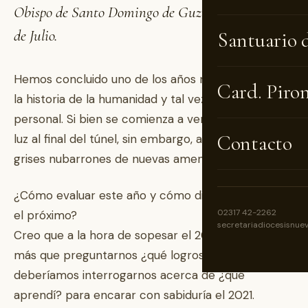
Obispo de Santo Domingo de Guzmán en Nueve
de Julio.
Santuario 
Hemos concluido uno de los años más difíciles de
Card. Piro
la historia de la humanidad y tal vez de nuestra vida
personal. Si bien se comienza a ver una pequeña
Contacto
luz al final del túnel, sin embargo, aún aparecen
grises nubarrones de nuevas amenazas.
¿Cómo evaluar este año y cómo disponernos para
02317 42-2262
el próximo?
secretariadiocesisnue
Creo que a la hora de sopesar el 2020 que termina
más que preguntarnos ¿qué logros tuve?
deberíamos interrogarnos acerca de ¿qué
aprendí? para encarar con sabiduría el 2021.