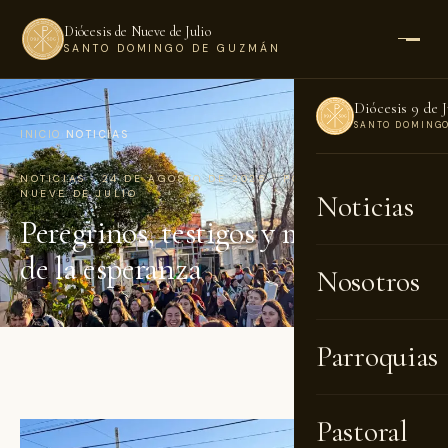
Diócesis de Nueve de Julio
SANTO DOMINGO DE GUZMÁN
Diócesis 9 de J
SANTO DOMING
INICIO
›
NOTICIAS
NOTICIAS · 24 DE AGOSTO DE 2025 · POR DIÓCESIS DE
NUEVE DE JULIO
Noticias
Peregrinos, testigos y misioneros
de la esperanza
Nosotros
Parroquias
Pastoral