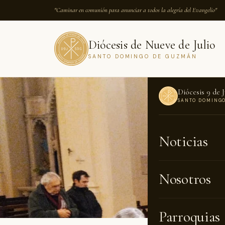
"Caminar en comunión para anunciar a todos la alegría del Evangelio"
Diócesis de Nueve de Julio
SANTO DOMINGO DE GUZMÁN
Diócesis 9 de J
SANTO DOMING
INICIO
›
NOTICI
Noticias
CATEQUESIS ·
Renov
Nosotros
Parroquias