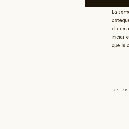
La sema
cateque
diocesa
iniciar 
que la 
COMPART