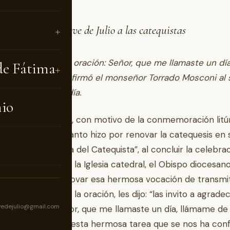
del obispo de Nueve de Julio a las catequistas
r cada día aquella oración: Señor, que me llamaste un día
de Fátima
 de nuevo hoy” afirmó el monseñor Torrado Mosconi al 
atequistas en su día.
nio
coles 21 de agosto, con motivo de la conmemoración litú
a san Pío X, que tanto hizo por renovar la catequesis en 
 se celebra el “Día del Catequista”, al concluir la celebra
tica vespertina en la Iglesia catedral, el Obispo diocesan
do llamando a renovar esa hermosa vocación de transmiti
 marco del año de la oración, les dijo: “las invito a agrade
vedejulio@gmail.com
, repitiendo <Señor, que me llamaste un día, llámame de
ra continuar con esta hermosa tarea que se nos ha conf