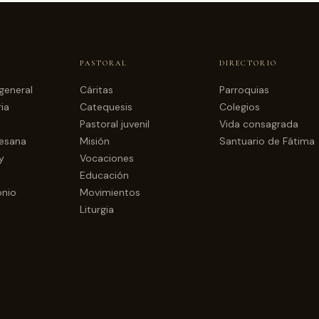
PASTORAL
DIRECTORIO
general
Cáritas
Parroquias
ia
Catequesis
Colegios
Pastoral juvenil
Vida consagrada
cesana
Misión
Santuario de Fátima
y
Vocaciones
Educación
onio
Movimientos
Liturgia