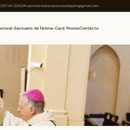
2317 42-2262
✉ secretariadiocesisnuevedejulio@gmail.com
Card. Pironio
Contacto
astoral
Santuario de Fátima