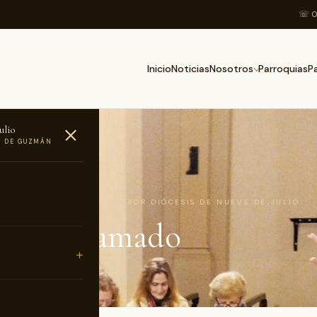
☏ 0
Inicio
Noticias
Parroquias
Nosotros
P
ulio
O DE GUZMÁN
AS
 25 DE AGOSTO DE 2024 · POR DIÓCESIS DE NUEVE DE JULIO
ar el llamado