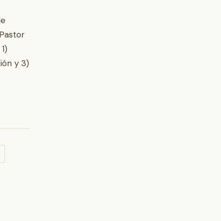
de
 Pastor
1)
ción y 3)