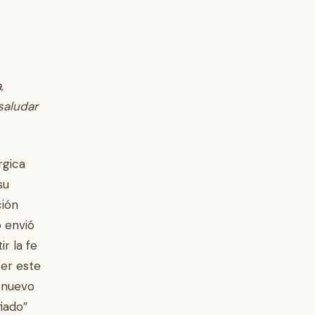
,
saludar
rgica
su
ción
o envió
r la fe
cer este
 nuevo
iado”