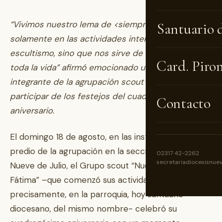
“Vivimos nuestro lema de <siempre listos> no
Santuario 
solamente en las actividades internas del
escultismo, sino que nos sirve de consigna para
Card. Piro
toda la vida” afirmó emocionado un antiguo
integrante de la agrupación scout nuevejuliense, al
participar de los festejos del cuadragésimo
Contacto
aniversario.
El domingo 18 de agosto, en las instalaciones de
predio de la agrupación en la sección quintas de
02317 42-2262
secretariadiocesisnue
Nueve de Julio, el Grupo scout “Nuestra Señora de
Fátima” –que comenzó sus actividades,
precisamente, en la parroquia, hoy santuario
diocesano, del mismo nombre- celebró su