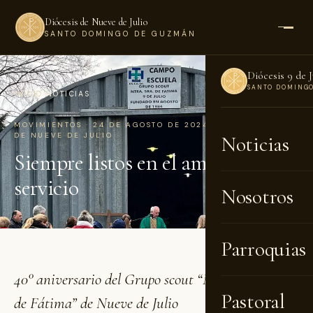
Diócesis de Nueve de Julio
SANTO DOMINGO DE GUZMÁN
Diócesis 9 de J
SANTO DOMING
INICIO
›
NOTICIAS
MOVIMIENTOS · 24 DE AGOSTO DE 2024 · POR DIÓCESIS
DE NUEVE DE JULIO
Noticias
Siempre listos en el amor y el
servicio
Nosotros
Parroquias
40° aniversario del Grupo scout “Nuestra Señora
Pastoral
de Fátima” de Nueve de Julio