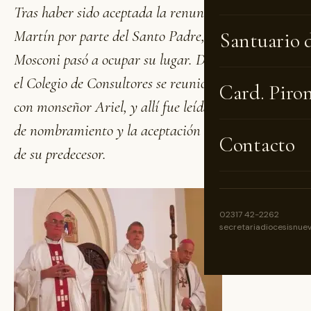
Tras haber sido aceptada la renuncia de monseñor
Martín por parte del Santo Padre, mons. Torrado
Santuario 
Mosconi pasó a ocupar su lugar. Durante la tarde
el Colegio de Consultores se reunió en el Obispado
Card. Piro
con monseñor Ariel, y allí fue leída la Bula papal
de nombramiento y la aceptación de la renuncia
Contacto
de su predecesor.
02317 42-2262
secretariadiocesisnue