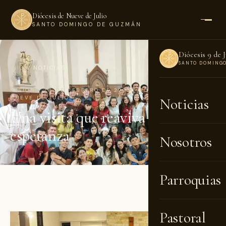
Diócesis de Nueve de Julio
SANTO DOMINGO DE GUZMÁN
Diócesis 9 de J
SANTO DOMING
INICIO
›
NOTICIAS
MISIÓN · 28 DE FEBRERO DE 2025 · POR DIÓCESIS DE
NUEVE DE JULIO
Noticias
Una visita que reaviva la
esperanza
Nosotros
Parroquias
Pastoral