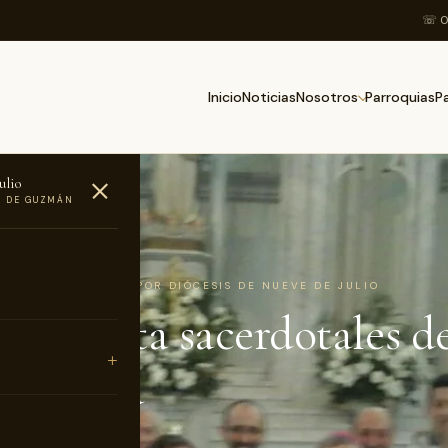
☏ 0
Inicio
Noticias
Parroquias
Nosotros
P
ulio
O DE GUZMÁN
AS
1 DE MAYO DE 2016 · POR DIÓCESIS DE NUEVE DE JULIO
 de Plata sacerdotales de
avo Sosa