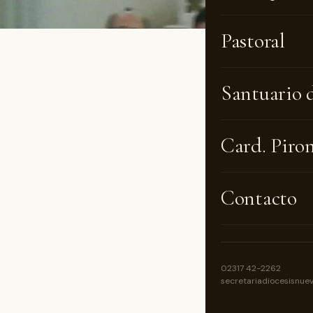
Pastoral
Con muc
Santuario 
de Linc
fieles 
Card. Piro
Contacto
02317 42-2262
secretariadiocesisnue