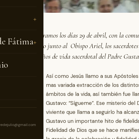
ha alegría celebramos los días 29 de abril, con la com
de Fátima
oln, y el 2 de mayo junto al Obispo Ariel, los sacerdotes 
de Lincoln, los 25 años de vida sacerdotal del Padre Gusta
nio
Así como Jesús llamo a sus Apóstoles
mas variada extracción de los distinto
ámbitos de la vida, así también fue l
Gustavo: “Sígueme”. Ese misterio del 
viviente que llama a seguirlo ha alcan
Gustavo un importante hito de fidelid
vedejulio@gmail.com
Fidelidad de Dios que se hace manifie