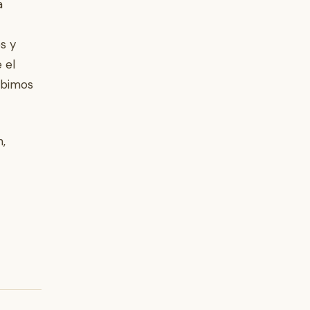
a
s y
 el
ibimos
n,