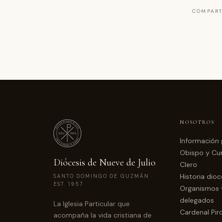
COMPART
NOSOTROS
Información 
Obispo y Cur
Diócesis de Nueve de Julio
Clero
Historia dio
SANTO DOMINGO DE GUZMÁN ·
EST. 1957
Organismos 
delegados
La Iglesia Particular que
Cardenal Pir
acompaña la vida cristiana de