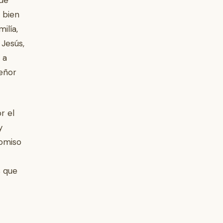
 de
 bien
ilía,
 Jesús,
 a
Señor
r el
y
romiso
s que