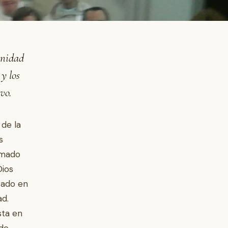
unidad
y los
vo.
 de la
s
lamado
Dios
zado en
ad.
sta en