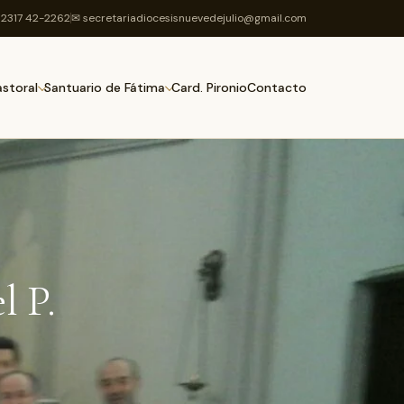
2317 42-2262
✉ secretariadiocesisnuevedejulio@gmail.com
Card. Pironio
Contacto
astoral
Santuario de Fátima
l P.