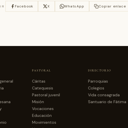
Facebook
X
WhatsApp
Copiar enlace
IR
PASTORAL
DIRECTORIO
general
Cáritas
Parroquias
ia
Catequesis
Colegios
Pastoral juvenil
Vida consagrada
cesana
Misión
Santuario de Fátima
y
Vocaciones
Educación
onio
Movimientos