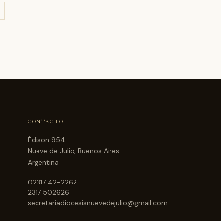
CONTACTO
Édison 954
Nueve de Julio, Buenos Aires
Argentina
02317 42-2262
2317 502626
secretariadiocesisnuevedejulio@gmail.com