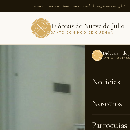
"Caminar en comunión para anunciar a todos la alegría del Evangelio"
Diócesis de Nueve de Julio
SANTO DOMINGO DE GUZMÁN
Diócesis 9 de J
SANTO DOMING
INICIO
›
NOTICI
Noticias
NOTICIAS · 1
Bodas
Nosotros
Gust
Parroquias