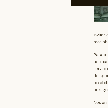
invitar
mas abi
Para to
hermano
servici
de apor
presbit
peregri
Nos uni