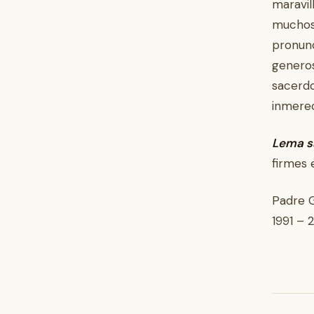
maravil
muchos 
pronunc
genero
sacerdo
inmerec
Lema s
firmes e
Padre 
1991 – 