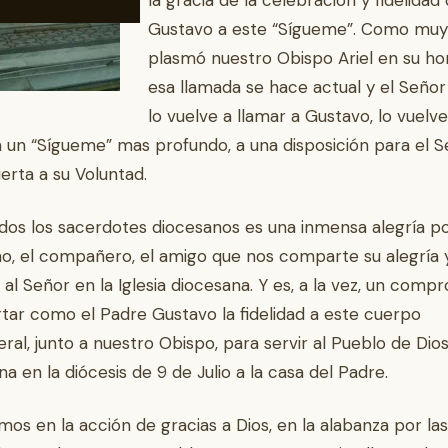
la gracia de la celebración y fidelidad
Gustavo a este “Sígueme”. Como muy
plasmó nuestro Obispo Ariel en su hom
esa llamada se hace actual y el Señor
lo vuelve a llamar a Gustavo, lo vuelve
 a un “Sígueme” mas profundo, a una disposición para el 
erta a su Voluntad.
dos los sacerdotes diocesanos es una inmensa alegría po
, el compañero, el amigo que nos comparte su alegría 
o al Señor en la Iglesia diocesana. Y es, a la vez, un comp
tar como el Padre Gustavo la fidelidad a este cuerpo
eral, junto a nuestro Obispo, para servir al Pueblo de Dio
na en la diócesis de 9 de Julio a la casa del Padre.
mos en la acción de gracias a Dios, en la alabanza por las