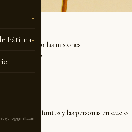
de Fátima
 30 de julio Por las misiones
. Misa en Catedral
nio
. Rosario
isa
s 31 Por los difuntos y las personas en duelo
vedejulio@gmail.com
. Misa en Catedral