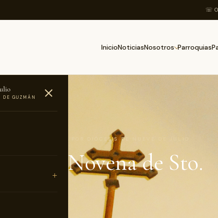
☏ 0
Inicio
Noticias
Parroquias
Nosotros
P
ulio
O DE GUZMÁN
AS
0 DE JULIO DE 2015 · POR DIÓCESIS DE NUEVE DE JULIO
nza la Novena de Sto.
ngo