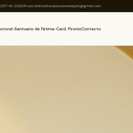
2317 42-2262
✉ secretariadiocesisnuevedejulio@gmail.com
Card. Pironio
Contacto
astoral
Santuario de Fátima