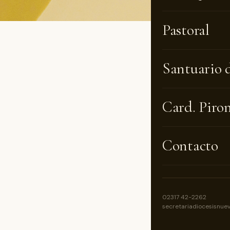
Pastoral
Santuario 
Jueves
7:15 hs
Card. Piro
18:30 hs
Contacto
19 hs. M
Vierne
02317 42-2262
secretariadiocesisnue
7:15 hs