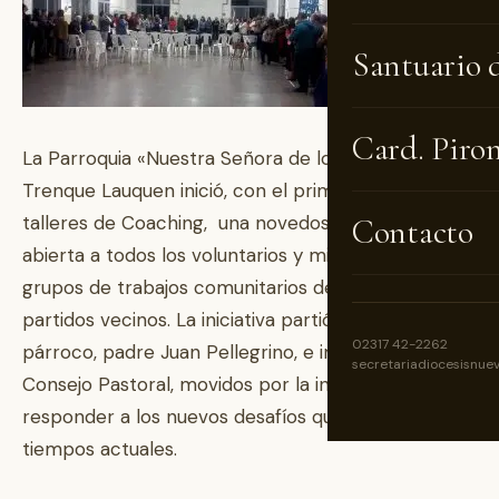
Santuario 
Card. Piro
La Parroquia «Nuestra Señora de los Dolores» de
Trenque Lauquen inició, con el primero de tres
talleres de Coaching, una novedosa experiencia,
Contacto
abierta a todos los voluntarios y miembros de
grupos de trabajos comunitarios del distrito y
partidos vecinos. La iniciativa partió del cura
02317 42-2262
párroco, padre Juan Pellegrino, e impulsada por el
secretariadiocesisnue
Consejo Pastoral, movidos por la inquietud de
responder a los nuevos desafíos que imponen los
tiempos actuales.