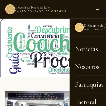
Diócesis de Nueve de Julio
SANTO DOMINGO DE GUZMÁN
Diócesis 9 de J
SANTO DOMING
INICIO
›
NOTICIAS
NOTICIAS · 19 DE ABRIL DE 2018 · POR DIÓCESIS DE
NUEVE DE JULIO
Noticias
Excelente respuesta a novedosa
iniciativa en Trenque Lauquen
Nosotros
Parroquias
Pastoral