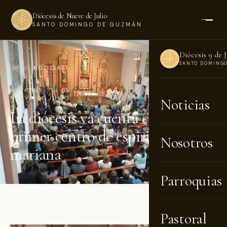
Diócesis de Nueve de Julio
SANTO DOMINGO DE GUZMÁN
Diócesis 9 de J
SANTO DOMING
INICIO
›
NOTICIAS
NOTICIAS · 14 DE OCTUBRE DE 2017 · POR DIÓCESIS DE
NUEVE DE JULIO
Noticias
La diócesis ya cuenta con su
primer centro de espiritualidad
Nosotros
mariana
Parroquias
Pastoral