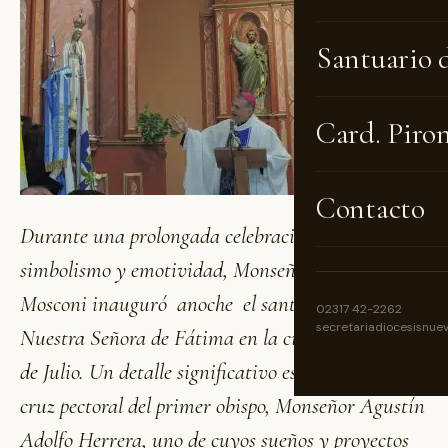
Santuario 
Card. Piro
Contacto
Durante una prolongada celebración cargada de
simbolismo y emotividad, Monseñor Ariel Torrado
Mosconi inauguró anoche el santuario de
02317 42-2262
secretariadiocesisnue
Nuestra Señora de Fátima en la ciudad de Nueve
de Julio. Un detalle significativo es que portaba la
cruz pectoral del primer obispo, Monseñor Agustín
Adolfo Herrera, uno de cuyos sueños y proyectos