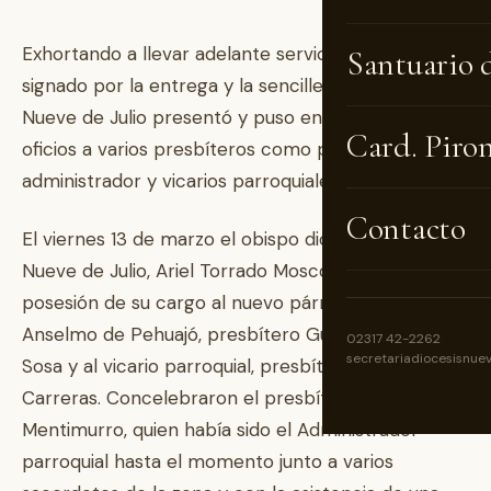
Exhortando a llevar adelante servicio pastoral
Santuario 
signado por la entrega y la sencillez, el obispo de
Nueve de Julio presentó y puso en posesión de sus
Card. Piro
oficios a varios presbíteros como párroco,
administrador y vicarios parroquiales.
Contacto
El viernes 13 de marzo el obispo diocesano de
Nueve de Julio, Ariel Torrado Mosconi, puso en
posesión de su cargo al nuevo párroco de San
Anselmo de Pehuajó, presbítero Gustavo Edgardo
02317 42-2262
secretariadiocesisnue
Sosa y al vicario parroquial, presbítero Juan Miguel
Carreras. Concelebraron el presbítero Oscar
Mentimurro, quien había sido el Administrador
parroquial hasta el momento junto a varios