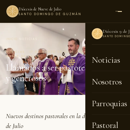
Diócesis de Nueve de Julio
SANTO DOMINGO DE GUZMÁN
Diócesis 9 de J
SANTO DOMING
INICIO
›
NOTICIAS
NOTICIAS · 17 DE MARZO DE 2026 · POR DIÓCESIS DE
NUEVE DE JULIO
Noticias
Llamados a ser pastores humildes
y generosos
Nosotros
Parroquias
Nuevos destinos pastorales en la diócesis de Nueve
Pastoral
de Julio