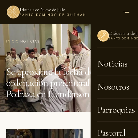
Diócesis de Nueve de Julio
SANTO DOMINGO DE GUZMÁN
Diócesis 9 de J
SANTO DOMING
INICIO
›
NOTICIAS
NOTICIAS · 19 DE SEPTIEMBRE DE 2019 · POR DIÓCESIS DE
NUEVE DE JULIO
Noticias
Se aproxima la fecha de
ordenación presbiteral de José
Nosotros
Pedraza en Henderson
Parroquias
Pastoral