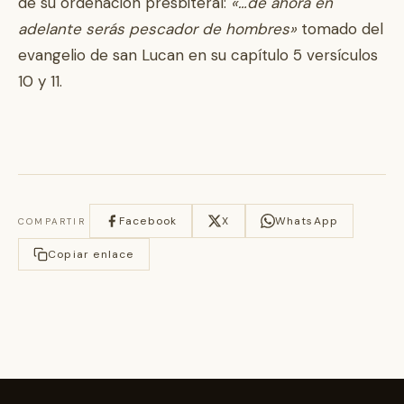
de su ordenación presbiteral:
«…de ahora en
adelante serás pescador de hombres»
tomado del
evangelio de san Lucan en su capítulo 5 versículos
10 y 11.
Facebook
X
WhatsApp
COMPARTIR
Copiar enlace