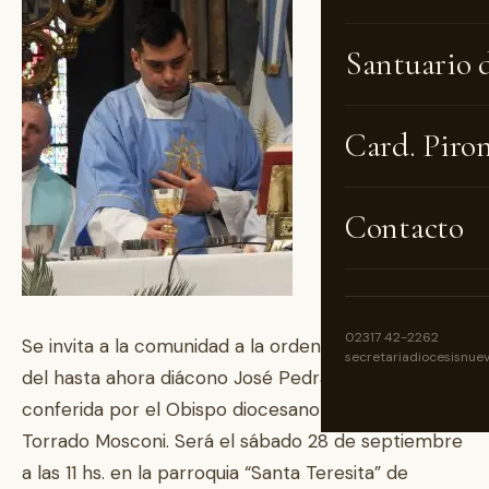
Santuario 
Card. Piro
Contacto
02317 42-2262
Se invita a la comunidad a la ordenación presbiteral
secretariadiocesisnue
del hasta ahora diácono José Pedraza, que será
conferida por el Obispo diocesano monseñor Ariel
Torrado Mosconi. Será el sábado 28 de septiembre
a las 11 hs. en la parroquia “Santa Teresita” de