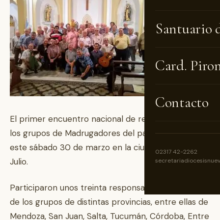
Santuario 
Card. Piro
Contacto
El primer encuentro nacional de responsables de
los grupos de Madrugadores del país se realizó
este sábado 30 de marzo en la ciudad de Nueve de
02317 42-2262
Julio.
secretariadiocesisnue
Participaron unos treinta responsables (servidores)
de los grupos de distintas provincias, entre ellas de
Mendoza, San Juan, Salta, Tucumán, Córdoba, Entre