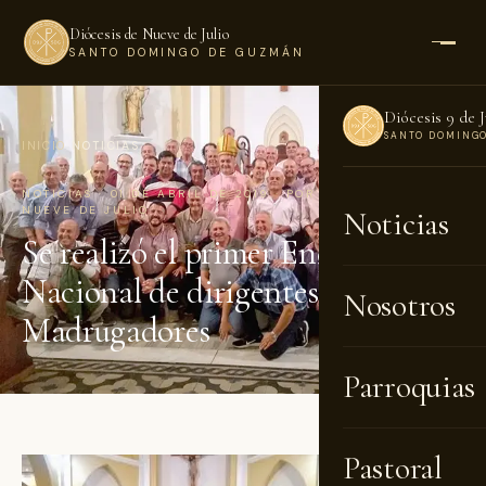
Diócesis de Nueve de Julio
SANTO DOMINGO DE GUZMÁN
Diócesis 9 de J
SANTO DOMING
INICIO
›
NOTICIAS
NOTICIAS · 01 DE ABRIL DE 2019 · POR DIÓCESIS DE
NUEVE DE JULIO
Noticias
Se realizó el primer Encuentro
Nacional de dirigentes
Nosotros
Madrugadores
Parroquias
Pastoral